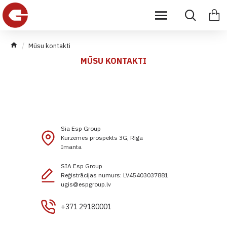
Mūsu kontakti
MŪSU KONTAKTI
Sia Esp Group
Kurzemes prospekts 3G, Rīga
Imanta
SIA Esp Group
Reģistrācijas numurs: LV45403037881
ugis@espgroup.lv
+371 29180001