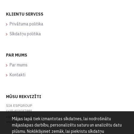
KLIENTU SERVISS
Privātuma politika
Sīkdatņu politika
PAR MUMS
Par mums
Kontakti
MŪSU REKVIZĪTI
SIA ESPGROUP
LV45403037881
ugis@espgroup.lv
Mājas lapā tiek izmantotas sīkdatnes, lai nodrošinātu
www.gard.lv
mājaslapas darbību, personalizētu saturu un analizētu datu
plūsmu. Noklikšķiniet zemāk, lai piekristu sīkdatņu