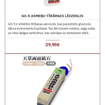
GO-5 ASMEŅU TĪRĀMAIS LĪDZEKLIS
GO-5 ir efektīvs tīrīšanas aerosols, kas paredzēts griezošo
dārza instrumentu kopšanai. Tas ātri noņem sveķus, augu sulas
un citus lipīgus netīrumus, kas uzkrājas uz asmeņiem darb..
29,95€