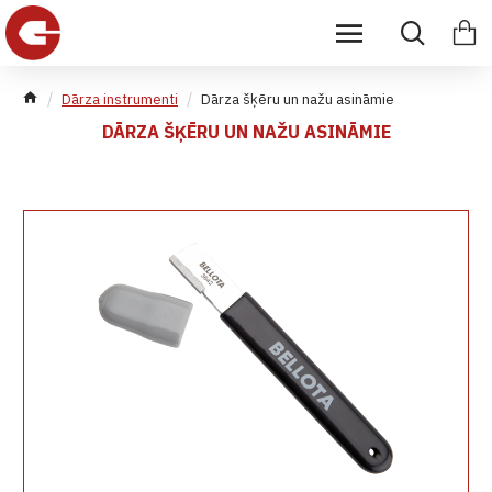
Dārza instrumenti
Dārza šķēru un nažu asināmie
DĀRZA ŠĶĒRU UN NAŽU ASINĀMIE