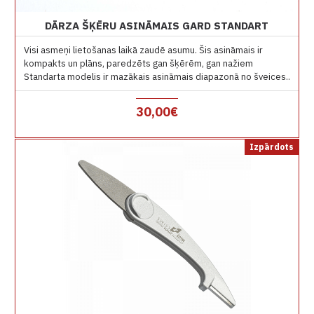
DĀRZA ŠĶĒRU ASINĀMAIS GARD STANDART
Visi asmeņi lietošanas laikā zaudē asumu. Šis asināmais ir
kompakts un plāns, paredzēts gan šķērēm, gan nažiem
Standarta modelis ir mazākais asināmais diapazonā no šveices..
30,00€
Izpārdots