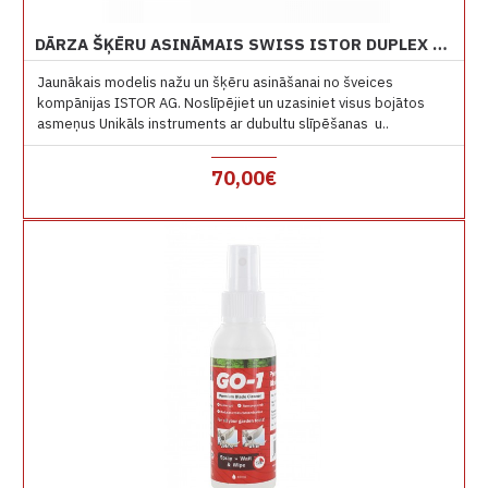
DĀRZA ŠĶĒRU ASINĀMAIS SWISS ISTOR DUPLEX SHARPENER
Jaunākais modelis nažu un šķēru asināšanai no šveices
kompānijas ISTOR AG. Noslīpējiet un uzasiniet visus bojātos
asmeņus Unikāls instruments ar dubultu slīpēšanas u..
70,00€