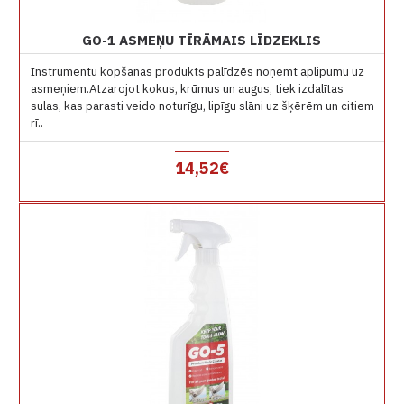
GO-1 ASMEŅU TĪRĀMAIS LĪDZEKLIS
Instrumentu kopšanas produkts palīdzēs noņemt aplipumu uz
asmeņiem.Atzarojot kokus, krūmus un augus, tiek izdalītas
sulas, kas parasti veido noturīgu, lipīgu slāni uz šķērēm un citiem
rī..
14,52€