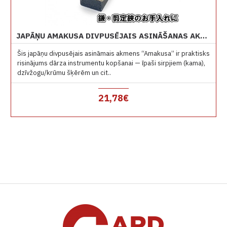
JAPĀŅU AMAKUSA DIVPUSĒJAIS ASINĀŠANAS AKMENS (DĀRZA INSTRUMENTIEM)
Šis japāņu divpusējais asināmais akmens “Amakusa” ir praktisks
risinājums dārza instrumentu kopšanai — īpaši sirpjiem (kama),
dzīvžogu/krūmu šķērēm un cit..
21,78€