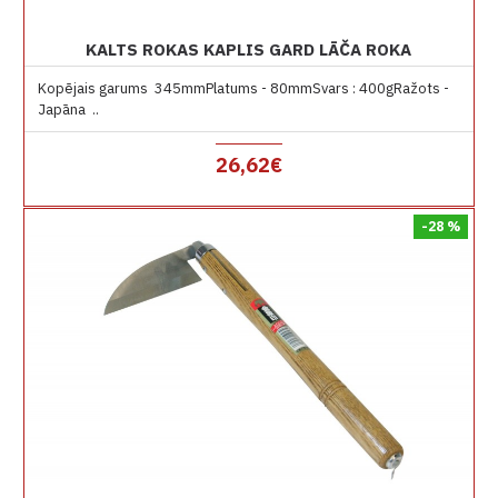
KALTS ROKAS KAPLIS GARD LĀČA ROKA
Kopējais garums 345mmPlatums - 80mmSvars : 400gRažots -
Japāna ..
26,62€
-28 %