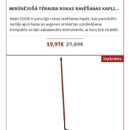
NERŪSĒJOŠĀ TĒRAUDA ROKAS RAVĒŠANAS KAPLIS NEJIRI 300W
Nejiri 300W ir parocīgs rokas ravēšanas kaplis, kas paredzēts
nezāļu apciršanai un augsnes virskārtas uzirdināšanai.
Kompakts un labi sabalansēts instruments, ar kuru ērti strādāt..
19,97€
27,89€
Izpārdots