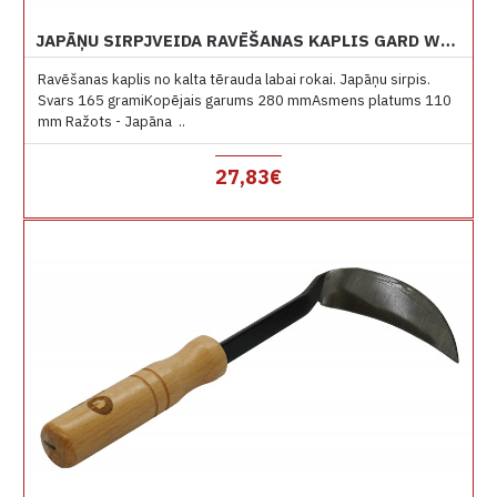
JAPĀŅU SIRPJVEIDA RAVĒŠANAS KAPLIS GARD W1S LABAI ROKAI
Ravēšanas kaplis no kalta tērauda labai rokai. Japāņu sirpis.
Svars 165 gramiKopējais garums 280 mmAsmens platums 110
mm Ražots - Japāna ..
27,83€