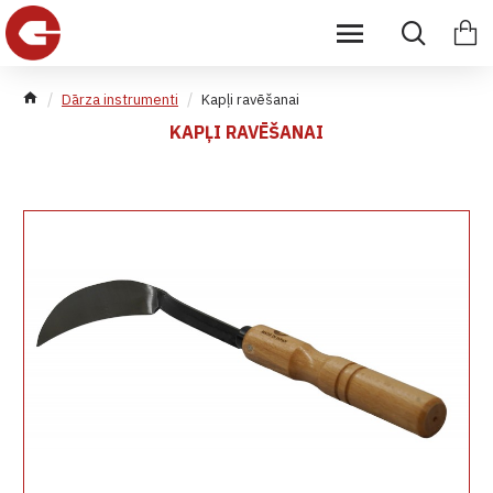
Dārza instrumenti
Kapļi ravēšanai
KAPĻI RAVĒŠANAI