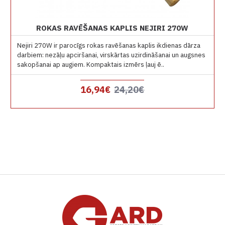
ROKAS RAVĒŠANAS KAPLIS NEJIRI 270W
Nejiri 270W ir parocīgs rokas ravēšanas kaplis ikdienas dārza
darbiem: nezāļu apciršanai, virskārtas uzirdināšanai un augsnes
sakopšanai ap augiem. Kompaktais izmērs ļauj ē..
16,94€
24,20€