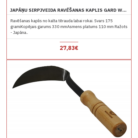
JAPĀŅU SIRPJVEIDA RAVĒŠANAS KAPLIS GARD W1 LABAI ROKAI
Ravēšanas kaplis no kalta tērauda labai rokai. Svars 175
gramiKopējais garums 330 mmAsmens platums 110 mm Ražots
- Japāna..
27,83€