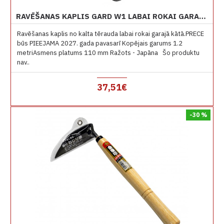
RAVĒŠANAS KAPLIS GARD W1 LABAI ROKAI GARAJĀ KĀTĀ
Ravēšanas kaplis no kalta tērauda labai rokai garajā kātā.PRECE
būs PIEEJAMA 2027. gada pavasarī Kopējais garums 1.2
metriAsmens platums 110 mm Ražots - Japāna Šo produktu
nav..
37,51€
-30 %