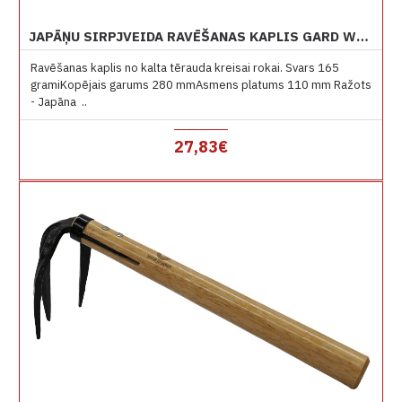
JAPĀŅU SIRPJVEIDA RAVĒŠANAS KAPLIS GARD W1SL KREISAI ROKAI
Ravēšanas kaplis no kalta tērauda kreisai rokai. Svars 165
gramiKopējais garums 280 mmAsmens platums 110 mm Ražots
- Japāna ..
27,83€