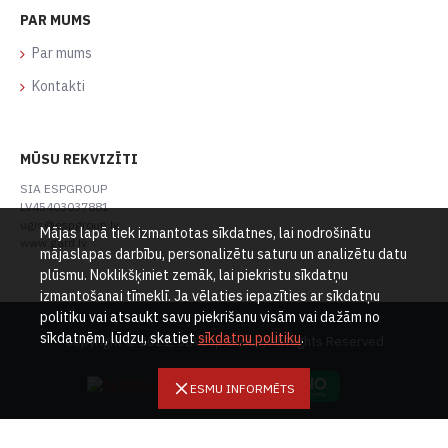
PAR MUMS
Par mums
Kontakti
MŪSU REKVIZĪTI
SIA ESPGROUP
LV45403037881
ugis@espgroup.lv
Mājas lapā tiek izmantotas sīkdatnes, lai nodrošinātu
www.gard.lv
mājaslapas darbību, personalizētu saturu un analizētu datu
plūsmu. Noklikšķiniet zemāk, lai piekristu sīkdatņu
izmantošanai tīmeklī. Ja vēlaties iepazīties ar sīkdatņu
politiku vai atsaukt savu piekrišanu visām vai dažām no
sīkdatnēm, lūdzu, skatiet
sīkdatņu politiku
.
Copyright © 2021, SIA Esp Group, All Rights Reserved
ESMU INFORMĒTS