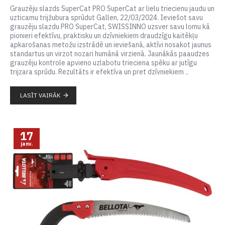
Grauzēju slazds SuperCat PRO SuperCat ar lielu triecienu jaudu un
uzticamu trijžubura sprūdut Gallen, 22/03/2024. Ieviešot savu
grauzēju slazdu PRO SuperCat, SWISSINNO uzsver savu lomu kā
pionieri efektīvu, praktisku un dzīvniekiem draudzīgu kaitēkļu
apkarošanas metožu izstrādē un ieviešanā, aktīvi nosakot jaunus
standartus un virzot nozari humānā virzienā. Jaunākās paaudzes
grauzēju kontrole apvieno uzlabotu trieciena spēku ar jutīgu
trijzara sprūdu. Rezultāts ir efektīva un pret dzīvniekiem ..
LASĪT VAIRĀK
17
janv.