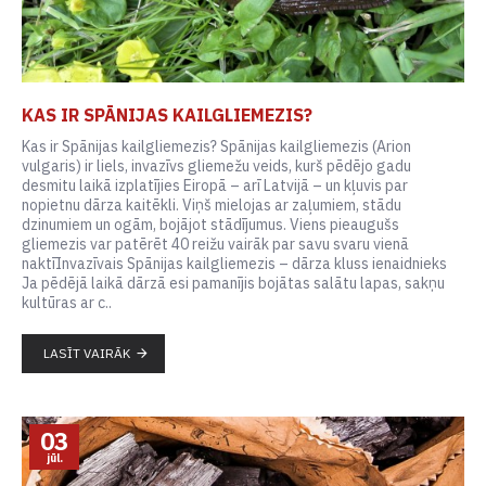
KAS IR SPĀNIJAS KAILGLIEMEZIS?
Kas ir Spānijas kailgliemezis? Spānijas kailgliemezis (Arion
vulgaris) ir liels, invazīvs gliemežu veids, kurš pēdējo gadu
desmitu laikā izplatījies Eiropā – arī Latvijā – un kļuvis par
nopietnu dārza kaitēkli. Viņš mielojas ar zaļumiem, stādu
dzinumiem un ogām, bojājot stādījumus. Viens pieaugušs
gliemezis var patērēt 40 reižu vairāk par savu svaru vienā
naktīInvazīvais Spānijas kailgliemezis – dārza kluss ienaidnieks
Ja pēdējā laikā dārzā esi pamanījis bojātas salātu lapas, sakņu
kultūras ar c..
LASĪT VAIRĀK
03
jūl.