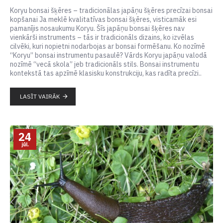
Koryu bonsai šķēres – tradicionālas japāņu šķēres precīzai bonsai
kopšanai Ja meklē kvalitatīvas bonsai šķēres, visticamāk esi
pamanījis nosaukumu Koryu. Šīs japāņu bonsai šķēres nav
vienkārši instruments – tās ir tradicionāls dizains, ko izvēlas
cilvēki, kuri nopietni nodarbojas ar bonsai formēšanu. Ko nozīmē
“Koryu” bonsai instrumentu pasaulē? Vārds Koryu japāņu valodā
nozīmē “vecā skola” jeb tradicionāls stils. Bonsai instrumentu
kontekstā tas apzīmē klasisku konstrukciju, kas radīta precīzi..
LASĪT VAIRĀK
24
jūl.