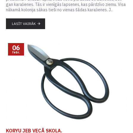
gan karalienes. Tās ir vienīgās lapsenes, kas pārdzīvo ziemu. Visa
nākamā kolonija sākas tieši no vienas šādas karalienes. J..
LASĪT VAIRĀK
06
febr.
KORYU JEB VECĀ SKOLA.