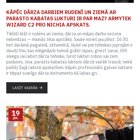
KĀPĒC DĀRZA DARBIEM RUDENĪ UN ZIEMĀ AR
PARASTO KABATAS LUKTURI IR PAR MAZ? ARMYTEK
WIZARD C2 PRO NICHIA APSKATS.
Tiklīdz klāt ir rudens un ziema, dārza un mājas darbu sezona
nebeidzas — mainās tikai apstākļi. Saule noriet jau plkst. 16:30,
bet darāmā pagalmā, siltumnīcā, šķūnī vai pie tehnikas joprojām ir
daudz.Visi, kas mēģinājuši tumsā grābt lapas, griezt zarus, tīrīt
sniegu vai labot dārza tehniku, turot lukturi zobos vai zem
paduses, zina: parasts kabatas lukturis dārzā vairāk traucē, nekā
palīdz.Šajā rakstā apskatīsim, kāpēc profesionāls galvas lukturis
ir tikpat svarīgs dārza instruments kā labas gri..
LASĪT VAIRĀK
19
jūn.