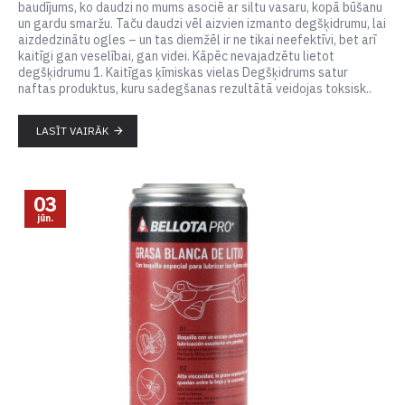
baudījums, ko daudzi no mums asociē ar siltu vasaru, kopā būšanu
un gardu smaržu. Taču daudzi vēl aizvien izmanto degšķidrumu, lai
aizdedzinātu ogles – un tas diemžēl ir ne tikai neefektīvi, bet arī
kaitīgi gan veselībai, gan videi. Kāpēc nevajadzētu lietot
degšķidrumu 1. Kaitīgas ķīmiskas vielas Degšķidrums satur
naftas produktus, kuru sadegšanas rezultātā veidojas toksisk..
LASĪT VAIRĀK
03
jūn.