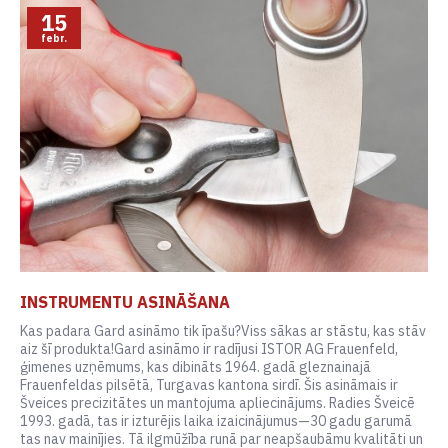
15
febr.
INSTRUMENTU ASINĀŠANA
Kas padara Gard asināmo tik īpašu?Viss sākas ar stāstu, kas stāv
aiz šī produkta!Gard asināmo ir radījusi ISTOR AG Frauenfeld,
ģimenes uzņēmums, kas dibināts 1964. gadā gleznainajā
Frauenfeldas pilsētā, Turgavas kantona sirdī. Šis asināmais ir
Šveices precizitātes un mantojuma apliecinājums. Radies Šveicē
1993. gadā, tas ir izturējis laika izaicinājumus—30 gadu garumā
tas nav mainījies. Tā ilgmūžība runā par neapšaubāmu kvalitāti un