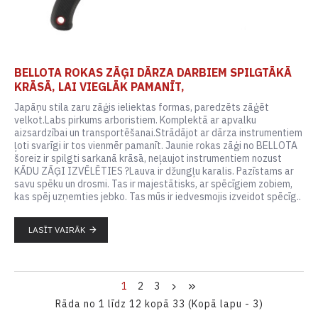
BELLOTA ROKAS ZĀĢI DĀRZA DARBIEM SPILGTĀKĀ
KRĀSĀ, LAI VIEGLĀK PAMANĪT,
Japāņu stila zaru zāģis ieliektas formas, paredzēts zāģēt
velkot.Labs pirkums arboristiem. Komplektā ar apvalku
aizsardzībai un transportēšanai.Strādājot ar dārza instrumentiem
ļoti svarīgi ir tos vienmēr pamanīt. Jaunie rokas zāģi no BELLOTA
šoreiz ir spilgti sarkanā krāsā, neļaujot instrumentiem nozust
KĀDU ZĀĢI IZVĒLĒTIES ?Lauva ir džungļu karalis. Pazīstams ar
savu spēku un drosmi. Tas ir majestātisks, ar spēcīgiem zobiem,
kas spēj uzņemties jebko. Tas mūs ir iedvesmojis izveidot spēcīg..
LASĪT VAIRĀK
1
2
3
Rāda no 1 līdz 12 kopā 33 (Kopā lapu - 3)