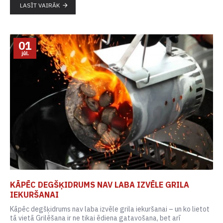
LASĪT VAIRĀK
01
jūl.
KĀPĒC DEGŠĶIDRUMS NAV LABA IZVĒLE GRILA
IEKURŠANAI
Kāpēc degšķidrums nav laba izvēle grila iekuršanai – un ko lietot
tā vietā Grilēšana ir ne tikai ēdiena gatavošana, bet arī