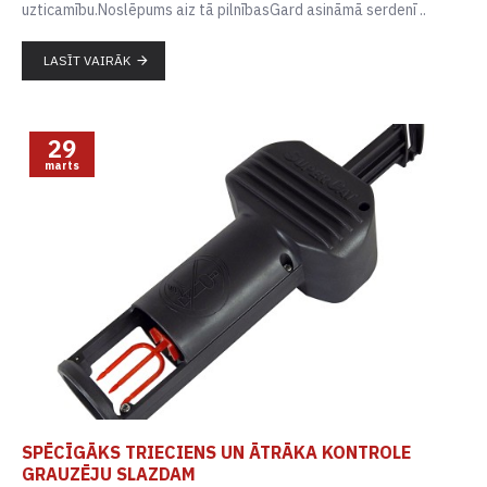
uzticamību.Noslēpums aiz tā pilnībasGard asināmā serdenī ..
LASĪT VAIRĀK
29
marts
SPĒCĪGĀKS TRIECIENS UN ĀTRĀKA KONTROLE
GRAUZĒJU SLAZDAM