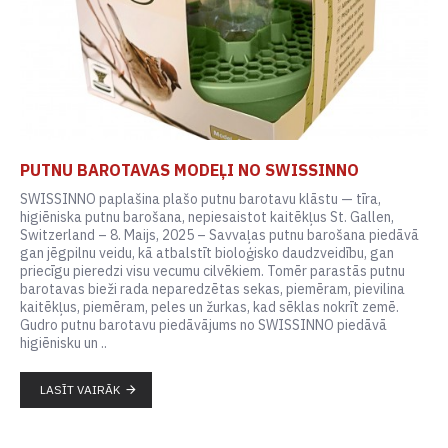
PUTNU BAROTAVAS MODEĻI NO SWISSINNO
SWISSINNO paplašina plašo putnu barotavu klāstu — tīra,
higiēniska putnu barošana, nepiesaistot kaitēkļus St. Gallen,
Switzerland – 8. Maijs, 2025 – Savvaļas putnu barošana piedāvā
gan jēgpilnu veidu, kā atbalstīt bioloģisko daudzveidību, gan
priecīgu pieredzi visu vecumu cilvēkiem. Tomēr parastās putnu
barotavas bieži rada neparedzētas sekas, piemēram, pievilina
kaitēkļus, piemēram, peles un žurkas, kad sēklas nokrīt zemē.
Gudro putnu barotavu piedāvājums no SWISSINNO piedāvā
higiēnisku un ..
LASĪT VAIRĀK