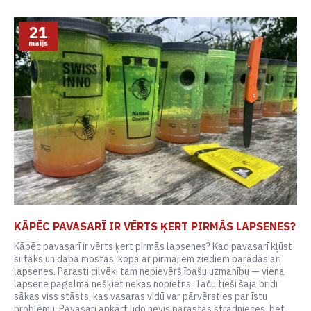
21
maijs
KĀPĒC PAVASARĪ IR VĒRTS ĶERT PIRMĀS LAPSENES?
Kāpēc pavasarī ir vērts ķert pirmās lapsenes? Kad pavasarī kļūst
siltāks un daba mostas, kopā ar pirmajiem ziediem parādās arī
lapsenes. Parasti cilvēki tam nepievērš īpašu uzmanību — viena
lapsene pagalmā nešķiet nekas nopietns. Taču tieši šajā brīdī
sākas viss stāsts, kas vasaras vidū var pārvērsties par īstu
problēmu. Pavasarī apkārt lido nevis parastās strādnieces, bet