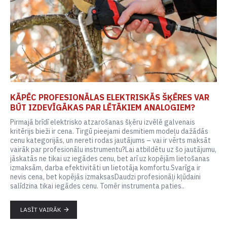
KĀPĒC PROFESIONĀLAS ELEKTRISKĀS ŠĶĒRES VAR
BŪT IZDEVĪGĀKAS PAR LĒTĀKIEM ANALOGIEM?
Pirmajā brīdī elektrisko atzarošanas šķēru izvēlē galvenais
kritērijs bieži ir cena. Tirgū pieejami desmitiem modeļu dažādās
cenu kategorijās, un nereti rodas jautājums – vai ir vērts maksāt
vairāk par profesionālu instrumentu?Lai atbildētu uz šo jautājumu,
jāskatās ne tikai uz iegādes cenu, bet arī uz kopējām lietošanas
izmaksām, darba efektivitāti un lietotāja komfortu.Svarīga ir
nevis cena, bet kopējās izmaksasDaudzi profesionāļi kļūdaini
salīdzina tikai iegādes cenu. Tomēr instrumenta paties..
LASĪT VAIRĀK