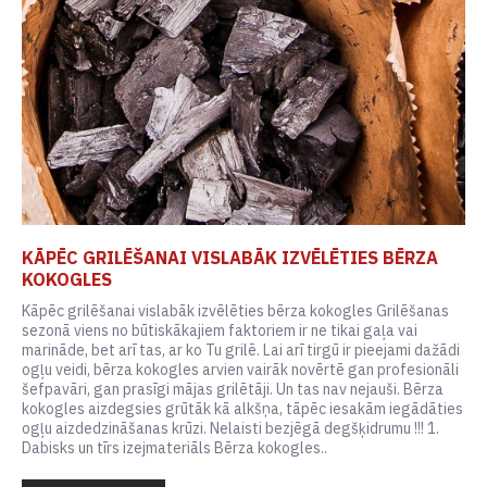
KĀPĒC GRILĒŠANAI VISLABĀK IZVĒLĒTIES BĒRZA
KOKOGLES
Kāpēc grilēšanai vislabāk izvēlēties bērza kokogles Grilēšanas
sezonā viens no būtiskākajiem faktoriem ir ne tikai gaļa vai
marināde, bet arī tas, ar ko Tu grilē. Lai arī tirgū ir pieejami dažādi
ogļu veidi, bērza kokogles arvien vairāk novērtē gan profesionāli
šefpavāri, gan prasīgi mājas grilētāji. Un tas nav nejauši. Bērza
kokogles aizdegsies grūtāk kā alkšņa, tāpēc iesakām iegādāties
ogļu aizdedzināšanas krūzi. Nelaisti bezjēgā degšķidrumu !!! 1.
Dabisks un tīrs izejmateriāls Bērza kokogles..