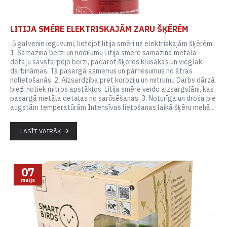
LITIJA SMĒRE ELEKTRISKAJĀM ZARU ŠĶĒRĒM
5 galvenie ieguvumi, lietojot litija smēri uz elektriskajām šķērēm:
1. Samazina berzi un nodilumu Litija smēre samazina metāla
detaļu savstarpējo berzi, padarot šķēres klusākas un vieglāk
darbināmas. Tā pasargā asmeņus un pārnesumus no ātras
nolietošanās. 2. Aizsardzība pret koroziju un mitrumu Darbs dārzā
bieži notiek mitros apstākļos. Litija smēre veido aizsargslāni, kas
pasargā metāla detaļas no sarūsēšanas. 3. Noturīga un droša pie
augstām temperatūrām Intensīvas lietošanas laikā šķēru mehā..
LASĪT VAIRĀK
07
maijs