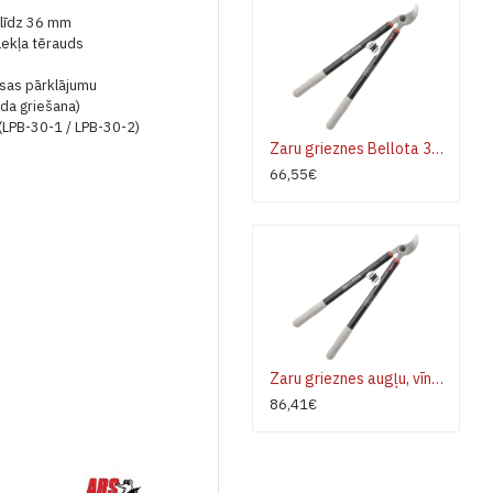
līdz 36 mm
ekļa tērauds
asas pārklājumu
da griešana)
(LPB-30-1 / LPB-30-2)
Zaru grieznes Bellota 3578-90
66,55€
Zaru grieznes augļu, vīnoglāju Bellota 3578-50
86,41€