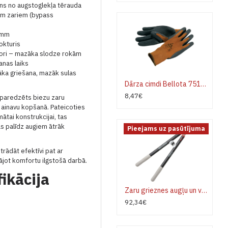
ens no augstoglekļa tērauda
jiem zariem (bypass
6 mm
rokturis
tori – mazāka slodze rokām
anas laiks
āka griešana, mazāk sulas
Dārza cimdi Bellota 75102
8,47€
s paredzēts biezu zaru
 ainavu kopšanā. Pateicoties
tai konstrukcijai, tas
as palīdz augiem ātrāk
Pieejams uz pasūtījuma
strādāt efektīvi pat ar
ājot komfortu ilgstošā darbā.
ikācija
Zaru grieznes augļu un vīnoglāju Bellota 3578-75
92,34€