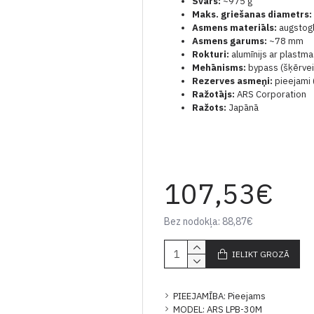
Svars:
~975 g
Maks. griešanas diametrs:
Asmens materiāls:
augstogl
Asmens garums:
~78 mm
Rokturi:
alumīnijs ar plastm
Mehānisms:
bypass (šķērvei
Rezerves asmeņi:
pieejami 
Ražotājs:
ARS Corporation
Ražots:
Japānā
107,53€
Bez nodokļa: 88,87€
IELIKT GROZĀ
PIEEJAMĪBA:
Pieejams
MODEL:
ARS LPB-30M