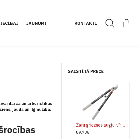
IECĪBAI
JAUNUMI
KONTAKTI
SAISTĪTĀ PRECE
sīvai dārza un arboristikas
ieziens, jauda un ilgmūžība.
Zaru grieznes augļu, vīnoglāju Bellota 3578-60
šrocības
89,78€