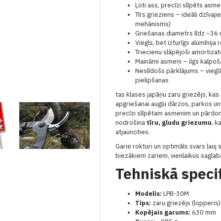
Ļoti ass, precīzi slīpēts asm
Tīrs grieziens – ideāli dzīva
mehānisms)
Griešanas diametrs līdz ~3
Viegls, bet izturīgs alumīnija 
Triecienu slāpējoši amortiza
Maināmi asmeņi – ilgs kalpoš
Neslīdošs pārklājums – viegl
pielipšanas
tas klases japāņu zaru griezējs, ka
apgriešanai augļu dārzos, parkos un
precīzi slīpētam asmenim un pārdomā
nodrošina
tīru, gludu griezumu
, k
atjaunoties.
Garie rokturi un optimāls svars ļauj 
biezākiem zariem, vienlaikus saglab
Tehniskā specif
Modelis:
LPB-30M
Tips:
zaru griezējs (lopperis)
Kopējais garums:
630 mm