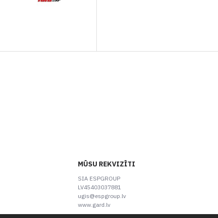
MŪSU REKVIZĪTI
SIA ESPGROUP
LV45403037881
ugis@espgroup.lv
www.gard.lv