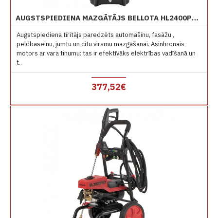
AUGSTSPIEDIENA MAZGĀTĀJS BELLOTA HL2400PROE 150 BARI
Augstspiediena tīrītājs paredzēts automašīnu, fasāžu ,
peldbaseinu, jumtu un citu virsmu mazgāšanai. Asinhronais
motors ar vara tinumu: tas ir efektīvāks elektrības vadīšanā un
t..
377,52€