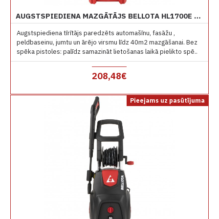
AUGSTSPIEDIENA MAZGĀTĀJS BELLOTA HL1700E 140 BAR
Augstspiediena tīrītājs paredzēts automašīnu, fasāžu ,
peldbaseinu, jumtu un ārējo virsmu līdz 40m2 mazgāšanai. Bez
spēka pistoles: palīdz samazināt lietošanas laikā pielikto spē..
208,48€
Pieejams uz pasūtījuma