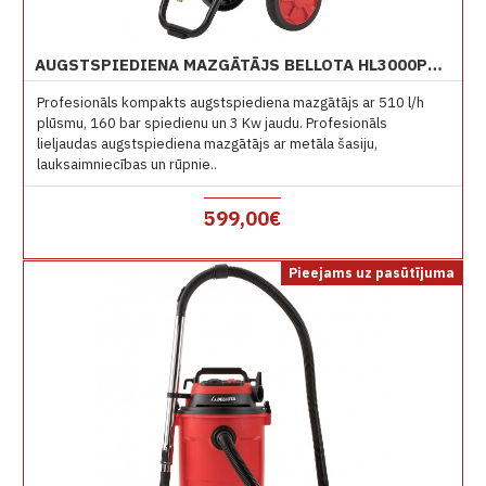
AUGSTSPIEDIENA MAZGĀTĀJS BELLOTA HL3000PROE 160 BAR
Profesionāls kompakts augstspiediena mazgātājs ar 510 l/h
plūsmu, 160 bar spiedienu un 3 Kw jaudu. Profesionāls
lieljaudas augstspiediena mazgātājs ar metāla šasiju,
lauksaimniecības un rūpnie..
599,00€
Pieejams uz pasūtījuma