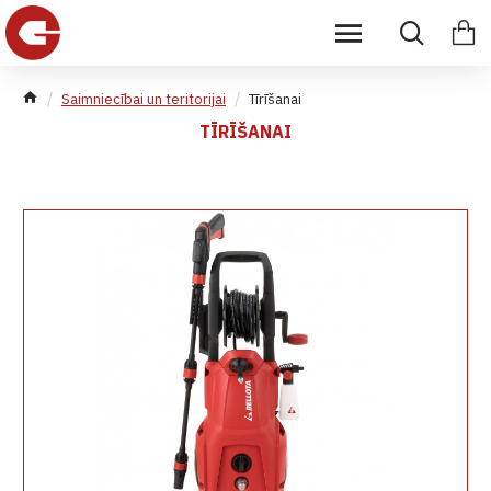
Saimniecībai un teritorijai
Tīrīšanai
TĪRĪŠANAI