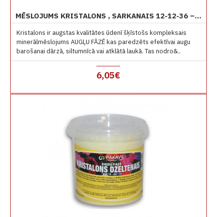
MĒSLOJUMS KRISTALONS , SARKANAIS 12-12-36 – ŠĶĪSTOŠAIS MINERĀLMĒSLOJUMS 1 KG
Kristalons ir augstas kvalitātes ūdenī šķīstošs kompleksais
minerālmēslojums AUGĻU FĀZĒ kas paredzēts efektīvai augu
barošanai dārzā, siltumnīcā vai atklātā laukā. Tas nodro&..
6,05€