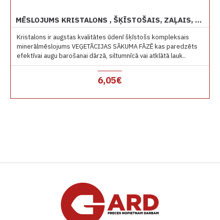
MĒSLOJUMS KRISTALONS , ŠĶĪSTOŠAIS, ZAĻAIS, 1 KG VEĢETĀCIJAS SĀKUMĀ
Kristalons ir augstas kvalitātes ūdenī šķīstošs kompleksais
minerālmēslojums VEĢETĀCIJAS SĀKUMA FĀZĒ kas paredzēts
efektīvai augu barošanai dārzā, siltumnīcā vai atklātā lauk..
6,05€