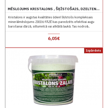
MĒSLOJUMS KRISTALONS , ŠĶĪSTOŠAIS, DZELTENS , 1 KG ZIEDU FĀZĒ
Kristalons ir augstas kvalitātes ūdenī šķīstošs kompleksais
minerālmēslojums ZIEDU FĀZĒ kas paredzēts efektīvai augu
barošanai dārzā, siltumnīcā vai atklātā laukā. Tas nodro&..
6,05€
Izpārdots