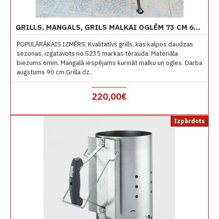
GRILLS, MANGALS, GRILS MALKAI OGLĒM 73 CM 6MM
POPULĀRĀKAIS IZMĒRS. Kvalitatīvs grills, kas kalpos daudzas
sezonas, izgatavots no S235 markas tērauda. Materiāla
biezums 6mm. Mangalā iespējams kurināt malku un ogles. Darba
augstums 90 cm.Grilla dz..
220,00€
Izpārdots