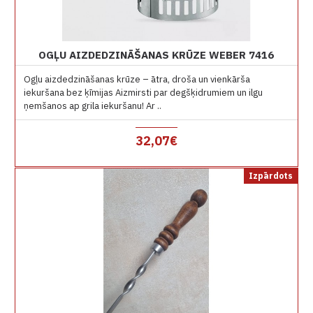
OGĻU AIZDEDZINĀŠANAS KRŪZE WEBER 7416
Ogļu aizdedzināšanas krūze – ātra, droša un vienkārša
iekuršana bez ķīmijas Aizmirsti par degšķidrumiem un ilgu
ņemšanos ap grila iekuršanu! Ar ..
32,07€
Izpārdots