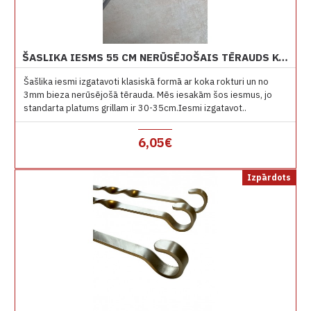
ŠASLIKA IESMS 55 CM NERŪSĒJOŠAIS TĒRAUDS KOKA ROKTURIS
Šašlika iesmi izgatavoti klasiskā formā ar koka rokturi un no
3mm bieza nerūsējošā tērauda. Mēs iesakām šos iesmus, jo
standarta platums grillam ir 30-35cm.Iesmi izgatavot..
6,05€
Izpārdots