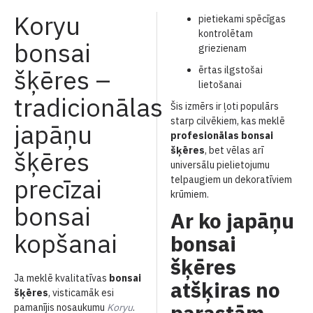
Koryu
pietiekami spēcīgas
kontrolētam
bonsai
griezienam
šķēres –
ērtas ilgstošai
lietošanai
tradicionālas
Šis izmērs ir ļoti populārs
starp cilvēkiem, kas meklē
japāņu
profesionālas bonsai
šķēres
, bet vēlas arī
šķēres
universālu pielietojumu
precīzai
telpaugiem un dekoratīviem
krūmiem.
bonsai
Ar ko japāņu
kopšanai
bonsai
šķēres
Ja meklē kvalitatīvas
bonsai
atšķiras no
šķēres
, visticamāk esi
parastām
pamanījis nosaukumu
Koryu
.