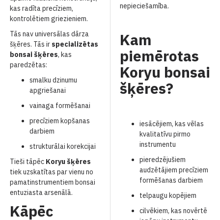
nepieciešamība.
kas radīta precīziem,
kontrolētiem griezieniem.
Tās nav universālas dārza
Kam
šķēres. Tās ir
specializētas
piemērotas
bonsai šķēres
, kas
paredzētas:
Koryu bonsai
smalku dzinumu
šķēres?
apgriešanai
vainaga formēšanai
precīziem kopšanas
iesācējiem, kas vēlas
darbiem
kvalitatīvu pirmo
instrumentu
strukturālai korekcijai
pieredzējušiem
Tieši tāpēc
Koryu šķēres
audzētājiem precīziem
tiek uzskatītas par vienu no
formēšanas darbiem
pamatinstrumentiem bonsai
entuziasta arsenālā.
telpaugu kopējiem
Kāpēc
cilvēkiem, kas novērtē