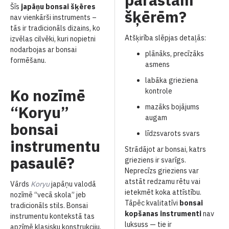
Šīs
japāņu bonsai šķēres
šķērēm?
nav vienkārši instruments –
tās ir tradicionāls dizains, ko
Atšķirība slēpjas detaļās:
izvēlas cilvēki, kuri nopietni
nodarbojas ar bonsai
plānāks, precīzāks
formēšanu.
asmens
labāka grieziena
Ko nozīmē
kontrole
“Koryu”
mazāks bojājums
augam
bonsai
līdzsvarots svars
instrumentu
Strādājot ar bonsai, katrs
pasaulē?
grieziens ir svarīgs.
Neprecīzs grieziens var
atstāt redzamu rētu vai
Vārds
Koryu
japāņu valodā
ietekmēt koka attīstību.
nozīmē “vecā skola” jeb
Tāpēc kvalitatīvi
bonsai
tradicionāls stils. Bonsai
kopšanas instrumenti
nav
instrumentu kontekstā tas
luksuss — tie ir
apzīmē klasisku konstrukciju,