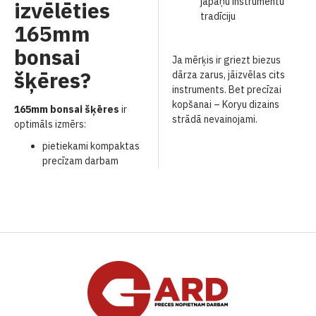
japāņu instrumentu
izvēlēties
tradīciju
165mm
bonsai
Ja mērķis ir griezt biezus
šķēres?
dārza zarus, jāizvēlas cits
instruments. Bet precīzai
kopšanai – Koryu dizains
165mm bonsai šķēres
ir
strādā nevainojami.
optimāls izmērs:
pietiekami kompaktas
precīzam darbam