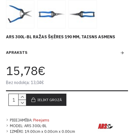
ARS 300L-BL RAŽAS ŠĶĒRES 190 MM, TAISNS ASMENS
APRAKSTS
15,78€
Bez nodokļa: 13,04€
IELIKT GROZĀ
PIEEJAMĪBA:
Pieejams
MODEL:
ARS 300L-BL
IZMĒRI:
19.00cm x 0.00cm x 0.00cm