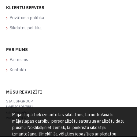
KLIENTU SERVISS
Privātuma politika
Sīkdatņu politika
PAR MUMS
Par mums
Kontakti
MŪSU REKVIZĪTI
SIA ESPGROUP
LV45403037881
ugis@espgroup.lv
Mājas lapā tiek izmantotas sīkdatnes, lai nodrošinātu
www.gard.lv
mājaslapas darbību, personalizētu saturu un analizētu datu
plūsmu. Noklikšķiniet zemāk, lai piekristu sīkdatņu
izmantošanai tīmeklī. Ja vēlaties iepazīties ar sīkdatņu