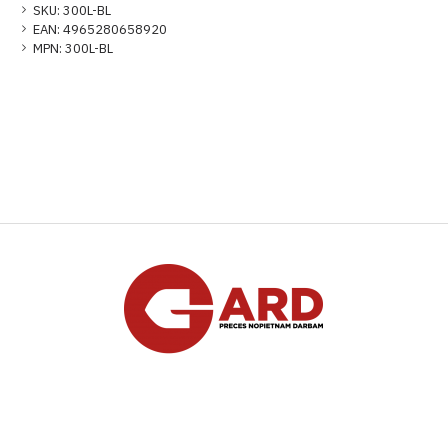
SKU:
300L-BL
EAN:
4965280658920
MPN:
300L-BL