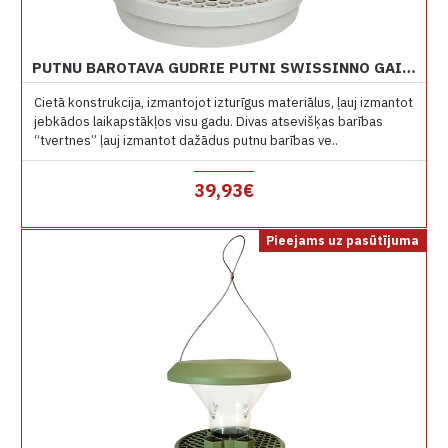
PUTNU BAROTAVA GUDRIE PUTNI SWISSINNO GAIŠI PELĒKA DAVOS
Cietā konstrukcija, izmantojot izturīgus materiālus, ļauj izmantot
jebkādos laikapstākļos visu gadu. Divas atsevišķas barības
“tvertnes” ļauj izmantot dažādus putnu barības ve..
39,93€
Pieejams uz pasūtījuma