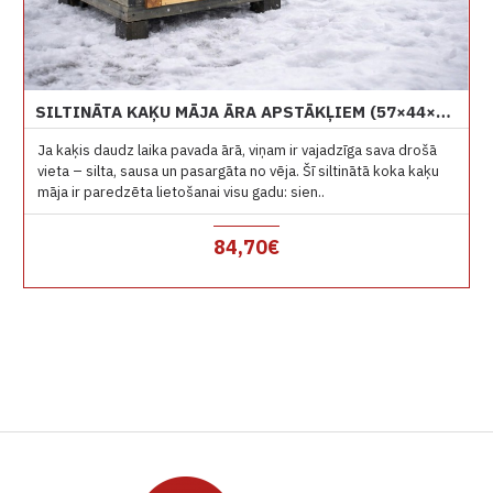
SILTINĀTA KAĶU MĀJA ĀRA APSTĀKĻIEM (57×44×41 CM)
Ja kaķis daudz laika pavada ārā, viņam ir vajadzīga sava drošā
vieta – silta, sausa un pasargāta no vēja. Šī siltinātā koka kaķu
māja ir paredzēta lietošanai visu gadu: sien..
84,70€