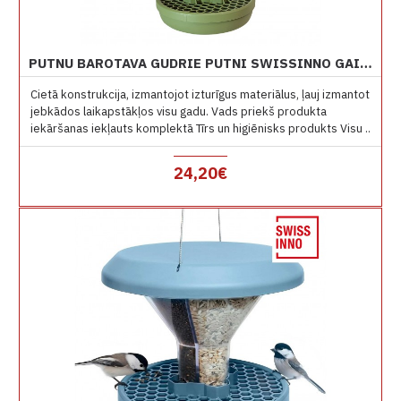
PUTNU BAROTAVA GUDRIE PUTNI SWISSINNO GAIŠI ZAĻA GENEVA
Cietā konstrukcija, izmantojot izturīgus materiālus, ļauj izmantot
jebkādos laikapstākļos visu gadu. Vads priekš produkta
iekāršanas iekļauts komplektā Tīrs un higiēnisks produkts Visu ..
24,20€