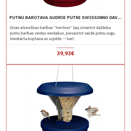
PUTNU BAROTAVA GUDRIE PUTNI SWISSINNO DAVOS TUMŠI SARKANA BURGUNDY TONIS
Divas atsevišķas barības “tvertnes” ļauj izmantot dažādus
putnu barības veidus vienlaikus, piesaistot vairāk putnu sugu.
Vienkārša kopšana un uzpilde — barī..
39,93€