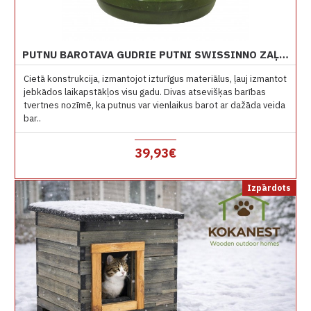
PUTNU BAROTAVA GUDRIE PUTNI SWISSINNO ZAĻA DAVOS
Cietā konstrukcija, izmantojot izturīgus materiālus, ļauj izmantot
jebkādos laikapstākļos visu gadu. Divas atsevišķas barības
tvertnes nozīmē, ka putnus var vienlaikus barot ar dažāda veida
bar..
39,93€
Izpārdots