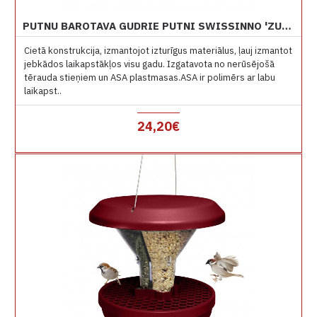
PUTNU BAROTAVA GUDRIE PUTNI SWISSINNO 'ZURICH' LAURU ZAĻA TAUKU BUMBĀM.
Cietā konstrukcija, izmantojot izturīgus materiālus, ļauj izmantot
jebkādos laikapstākļos visu gadu. Izgatavota no nerūsējošā
tērauda stieņiem un ASA plastmasas.ASA ir polimērs ar labu
laikapst..
24,20€