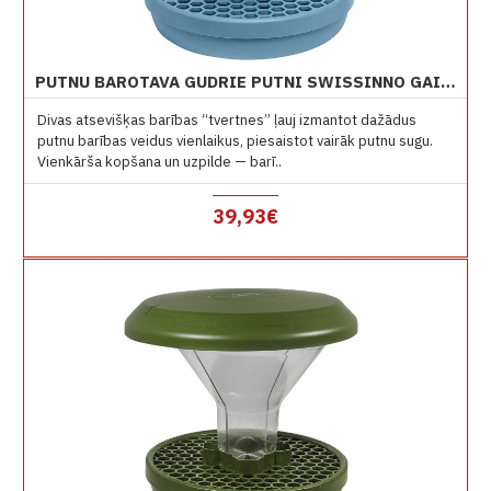
PUTNU BAROTAVA GUDRIE PUTNI SWISSINNO GAIŠI ZILA DAVOS
Divas atsevišķas barības “tvertnes” ļauj izmantot dažādus
putnu barības veidus vienlaikus, piesaistot vairāk putnu sugu.
Vienkārša kopšana un uzpilde — barī..
39,93€