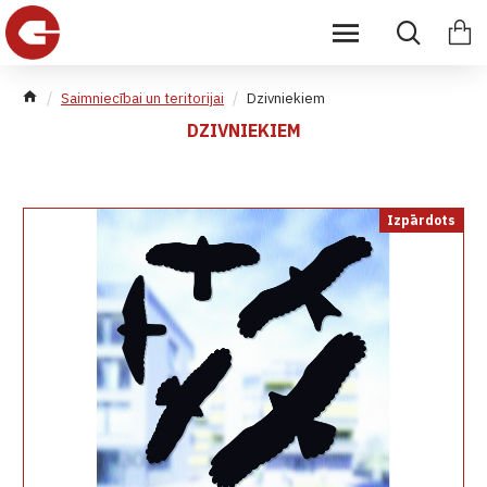
Saimniecībai un teritorijai
Dzivniekiem
DZIVNIEKIEM
Izpārdots