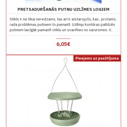
PRETSADURŠANĀS PUTNU UZLĪMES LOGIEM
Stikls ir ne tikai neredzams, tas arī ir atstarojošs, kas , protams,
rada problēmas putniem to pamanīt. Uzlīmju kontūras palīdzēs
putniem laicīgāk pamanīt stiklu un izvariīties no sarursmes. V..
6,05€
Pieejams uz pasūtījuma