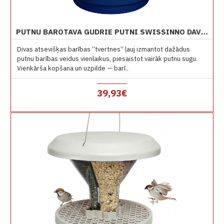
PUTNU BAROTAVA GUDRIE PUTNI SWISSINNO DAVOS ZILA
Divas atsevišķas barības “tvertnes” ļauj izmantot dažādus
putnu barības veidus vienlaikus, piesaistot vairāk putnu sugu.
Vienkārša kopšana un uzpilde — barī..
39,93€