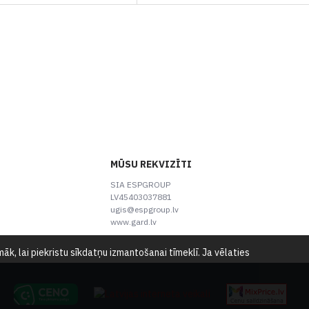
MŪSU REKVIZĪTI
SIA ESPGROUP
LV45403037881
ugis@espgroup.lv
www.gard.lv
k, lai piekristu sīkdatņu izmantošanai tīmeklī. Ja vēlaties