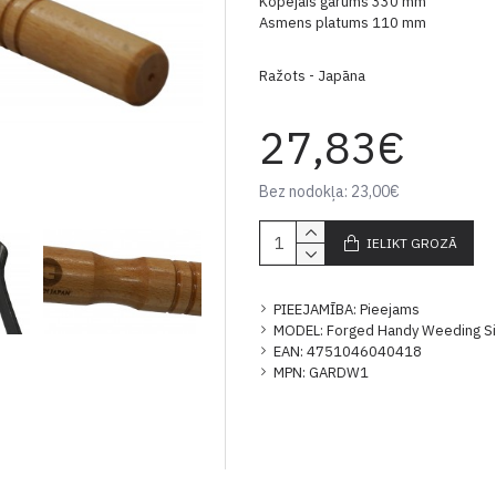
Kopējais garums 330 mm
Asmens platums 110 mm
Ražots - Japāna
27,83€
Bez nodokļa: 23,00€
IELIKT GROZĀ
PIEEJAMĪBA:
Pieejams
MODEL:
Forged Handy Weeding S
EAN:
4751046040418
MPN:
GARDW1