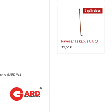
Izpārdots
Ravēšanas kaplis GARD W1 labai rokai garajā kātā
37,51€
ickle GARD W1