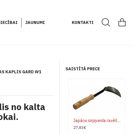
IECĪBAI
JAUNUMI
KONTAKTI
SAISTĪTĀ PRECE
AS KAPLIS GARD W1
is no kalta
okai.
Japāņu sirpjveida ravēšanas kaplis GARD W1SL kreisai rokai
27,83€