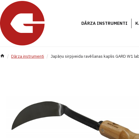
DĀRZA INSTRUMENTI
K
Dārza instrumenti
Japāņu sirpjveida ravēšanas kaplis GARD W1 lab