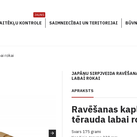
JAUNS
AITĒKĻU KONTROLE
SAIMNIECĪBAI UN TERITORIJAI
BŪVN
ai rokai
JAPĀŅU SIRPJVEIDA RAVĒŠAN
LABAI ROKAI
APRAKSTS
Ravēšanas kapl
tērauda labai r
Svars 175 grami