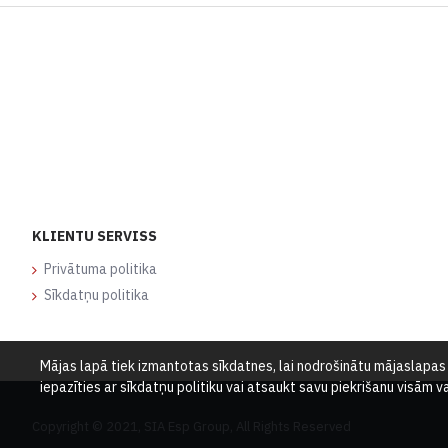
KLIENTU SERVISS
Privātuma politika
Sīkdatņu politika
Mājas lapā tiek izmantotas sīkdatnes, lai nodrošinātu mājaslapas d
iepazīties ar sīkdatņu politiku vai atsaukt savu piekrišanu visām 
Copyright © 2021, SIA Esp Group, All Rights Reserved