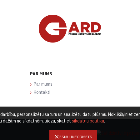
PAR MUMS
Par mums
Kontakti
arbību, personalizētu saturu un analizētu datu plūsmu. Noklikšķiniet zemā
vai dažām no sīkdatnēm, lūdzu, skatiet
sīkdatņu politiku
.
ESMU INFORMĒTS