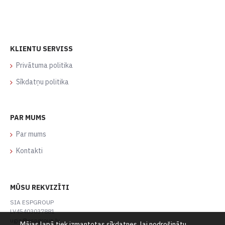
KLIENTU SERVISS
Privātuma politika
Sīkdatņu politika
PAR MUMS
Par mums
Kontakti
MŪSU REKVIZĪTI
SIA ESPGROUP
LV45403037881
ugis@espgroup.lv
Mājas lapā tiek izmantotas sīkdatnes, lai nodrošinātu