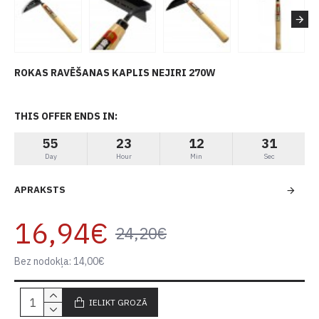
ROKAS RAVĒŠANAS KAPLIS NEJIRI 270W
THIS OFFER ENDS IN:
55
23
12
31
Day
Hour
Min
Sec
APRAKSTS
16,94€
24,20€
Bez nodokļa: 14,00€
IELIKT GROZĀ