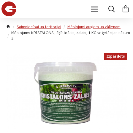
Saimniecībai un teritorijai
Mēslojumi augiem un zālienam
Mēslojums KRISTALONS , šķīstošais, zaļais, 1 KG veģetācijas sākum
ā
Izpārdots