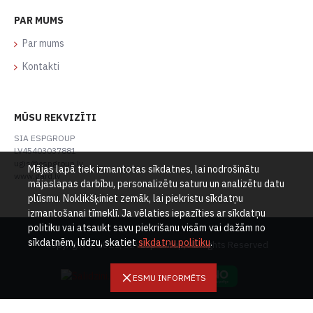
PAR MUMS
Par mums
Kontakti
MŪSU REKVIZĪTI
SIA ESPGROUP
LV45403037881
ugis@espgroup.lv
Mājas lapā tiek izmantotas sīkdatnes, lai nodrošinātu
www.gard.lv
mājaslapas darbību, personalizētu saturu un analizētu datu
plūsmu. Noklikšķiniet zemāk, lai piekristu sīkdatņu
izmantošanai tīmeklī. Ja vēlaties iepazīties ar sīkdatņu
politiku vai atsaukt savu piekrišanu visām vai dažām no
sīkdatnēm, lūdzu, skatiet
sīkdatņu politiku
.
Copyright © 2021, SIA Esp Group, All Rights Reserved
ESMU INFORMĒTS