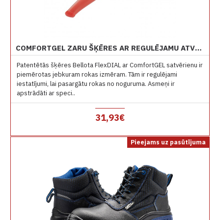
COMFORTGEL ZARU ŠĶĒRES AR REGULĒJAMU ATVĒRUMU BELLOTA 3412
Patentētās šķēres Bellota FlexDIAL ar ComfortGEL satvērienu ir
piemērotas jebkuram rokas izmēram. Tām ir regulējami
iestatījumi, lai pasargātu rokas no noguruma. Asmeņi ir
apstrādāti ar speci..
31,93€
Pieejams uz pasūtījuma