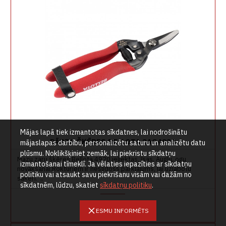
Mājas lapā tiek izmantotas sīkdatnes, lai nodrošinātu
DĀRZA ŠĶĒRES BELLOTA 2AG4920
mājaslapas darbību, personalizētu saturu un analizētu datu
plūsmu. Noklikšķiniet zemāk, lai piekristu sīkdatņu
Mazu zaru šķēres Bellota 4920 ieliektas, īsas. Augļu, ogu
izmantošanai tīmeklī. Ja vēlaties iepazīties ar sīkdatņu
novākšanai.Rokturiem ir neslīdošs pārklājums, lai uzlabotu
politiku vai atsaukt savu piekrišanu visām vai dažām no
saķeri. ..
sīkdatnēm, lūdzu, skatiet
sīkdatņu politiku
.
8,47€
ESMU INFORMĒTS