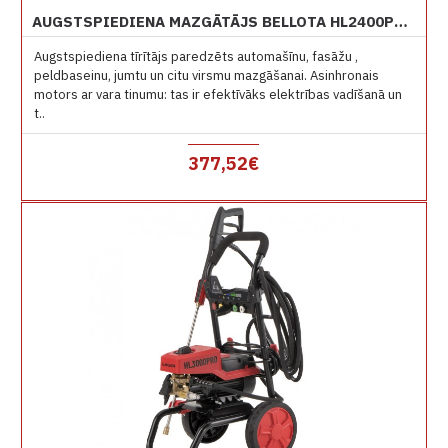
AUGSTSPIEDIENA MAZGĀTĀJS BELLOTA HL2400PROE 150 BARI
Augstspiediena tīrītājs paredzēts automašīnu, fasāžu ,
peldbaseinu, jumtu un citu virsmu mazgāšanai. Asinhronais
motors ar vara tinumu: tas ir efektīvāks elektrības vadīšanā un
t..
377,52€