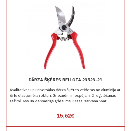
DĀRZA ŠĶĒRES BELLOTA 23523-21
Kvalitatīvas un universālas dārza šķēres veidotas no alumīnija ar
ērtu elastomēra rokturi. Grieznēm ir iespējami 2 regulēšanas
režīmi. Ass un vienmērīgs griezums. Krāsa: sarkana Svar..
15,62€