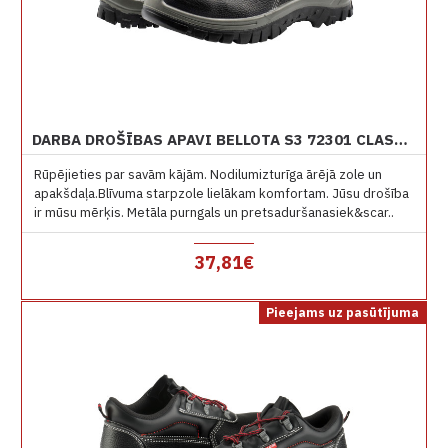
DARBA DROŠĪBAS APAVI BELLOTA S3 72301 CLASSIC
Rūpējieties par savām kājām. Nodilumizturīga ārējā zole un
apakšdaļa.Blīvuma starpzole lielākam komfortam. Jūsu drošība
ir mūsu mērķis. Metāla purngals un pretsaduršanasiek&scar..
37,81€
Pieejams uz pasūtījuma