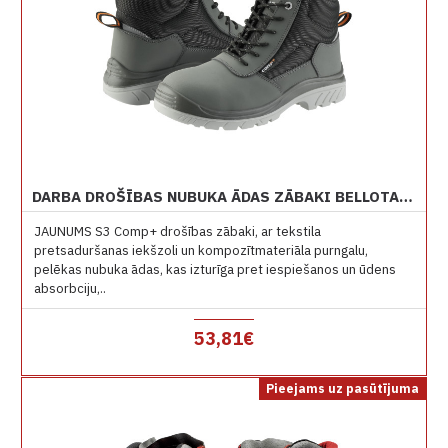
DARBA DROŠĪBAS NUBUKA ĀDAS ZĀBAKI BELLOTA 72307GJS3
JAUNUMS S3 Comp+ drošības zābaki, ar tekstila
pretsaduršanas iekšzoli un kompozītmateriāla purngalu,
pelēkas nubuka ādas, kas izturīga pret iespiešanos un ūdens
absorbciju,..
53,81€
Pieejams uz pasūtījuma