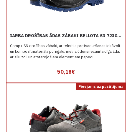
DARBA DROŠĪBAS ĀDAS ZĀBAKI BELLOTA S3 72307 NON METAL
Comp+ S3 drošības zābaki, ar tekstila pretsaduršanas iekšzoli
un kompozītmateriāla purngalu, melna ūdensnecaurlaidīga āda,
ar zilu zoli un atstarojošiem elementiem papēdī ...
50,18€
Pieejams uz pasūtījuma