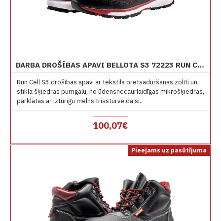
DARBA DROŠĪBAS APAVI BELLOTA S3 72223 RUN CELL
Run Cell S3 drošības apavi ar tekstila pretsaduršanas zolīti un
stikla šķiedras purngalu, no ūdensnecaurlaidīgas mikrošķiedras,
pārklātas ar izturīgu melns trīsstūrveida si..
100,07€
Pieejams uz pasūtījuma