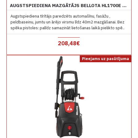
AUGSTSPIEDIENA MAZGĀTĀJS BELLOTA HL1700E 140 BAR
Augstspiediena tīrītājs paredzēts automašīnu, fasāžu ,
peldbaseinu, jumtu un ārējo virsmu līdz 40m2 mazgāšanai. Bez
spēka pistoles: palīdz samazināt lietošanas laikā pielikto spē..
208,48€
Pieejams uz pasūtījuma