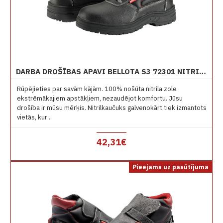
DARBA DROŠĪBAS APAVI BELLOTA S3 72301 NITRILA ZOLE CLASSIC
Rūpējieties par savām kājām. 100% nošūta nitrila zole
ekstrēmākajiem apstākļiem, nezaudējot komfortu. Jūsu
drošība ir mūsu mērķis. Nitrilkaučuks galvenokārt tiek izmantots
vietās, kur ..
42,31€
Pieejams uz pasūtījuma