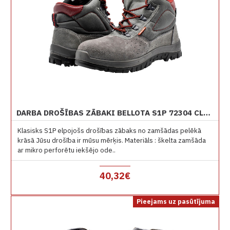
DARBA DROŠĪBAS ZĀBAKI BELLOTA S1P 72304 CLASSIC ZAMŠĀDAS
Klasisks S1P elpojošs drošības zābaks no zamšādas pelēkā
krāsā Jūsu drošība ir mūsu mērķis. Materiāls : škelta zamšāda
ar mikro perforētu iekšējo ode..
40,32€
Pieejams uz pasūtījuma