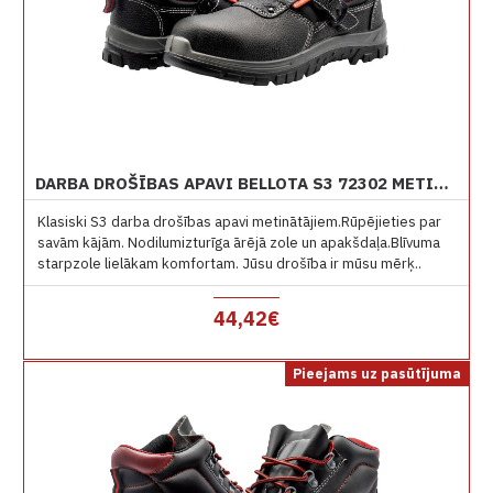
DARBA DROŠĪBAS APAVI BELLOTA S3 72302 METINĀŠANAI
Klasiski S3 darba drošības apavi metinātājiem.Rūpējieties par
savām kājām. Nodilumizturīga ārējā zole un apakšdaļa.Blīvuma
starpzole lielākam komfortam. Jūsu drošība ir mūsu mērķ..
44,42€
Pieejams uz pasūtījuma