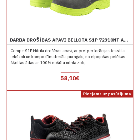
DARBA DROŠĪBAS APAVI BELLOTA S1P 72310NT AR NITRILA ZOLI
Comp+ S1P Nitrila drošības apavi, ar pretperforācijas tekstila
iekšzoli un kompozītmateriāla purngalu, no elpojošas pelēkas
šķeltas ādas ar 100% nošūtu nitrila zoli,..
58,10€
Pieejams uz pasūtījuma