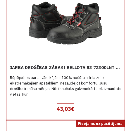
DARBA DROŠĪBAS ZĀBAKI BELLOTA S3 72300LNT NITRILA ZOLE CLASSIC
Rūpējieties par savām kājām. 100% nošūta nitrila zole
ekstrēmākajiem apstākļiem, nezaudējot komfortu. Jūsu
drošība ir mūsu mērķis. Nitrilkaučuks galvenokārt tiek izmantots
vietās, kur ..
43,03€
Pieejams uz pasūtījuma