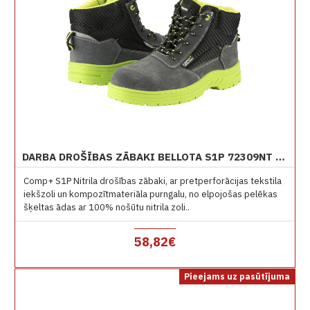
DARBA DROŠĪBAS ZĀBAKI BELLOTA S1P 72309NT AR NITRILA ZOLI
Comp+ S1P Nitrila drošības zābaki, ar pretperforācijas tekstila
iekšzoli un kompozītmateriāla purngalu, no elpojošas pelēkas
šķeltas ādas ar 100% nošūtu nitrila zoli..
58,82€
Pieejams uz pasūtījuma