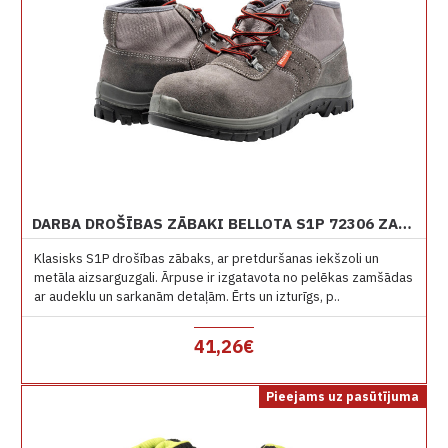
DARBA DROŠĪBAS ZĀBAKI BELLOTA S1P 72306 ZAMŠĀDA
Klasisks S1P drošības zābaks, ar pretduršanas iekšzoli un
metāla aizsarguzgali. Ārpuse ir izgatavota no pelēkas zamšādas
ar audeklu un sarkanām detaļām. Ērts un izturīgs, p..
41,26€
Pieejams uz pasūtījuma