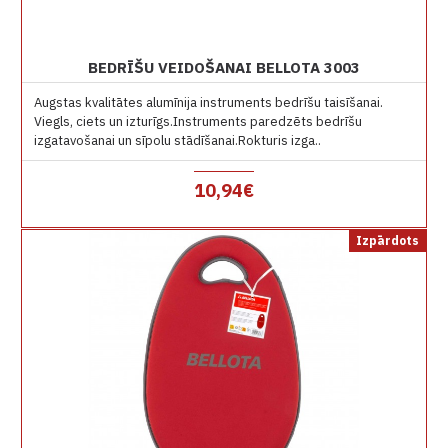
BEDRĪŠU VEIDOŠANAI BELLOTA 3003
Augstas kvalitātes alumīnija instruments bedrīšu taisīšanai.
Viegls, ciets un izturīgs.Instruments paredzēts bedrīšu
izgatavošanai un sīpolu stādīšanai.Rokturis izga..
10,94€
Izpārdots