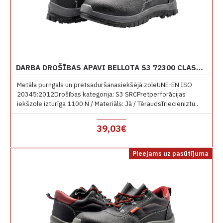
DARBA DROŠĪBAS APAVI BELLOTA S3 72300 CLASSIC BOOT
Metāla purngals un pretsaduršanasiekšējā zoleUNE-EN ISO
20345:2012Drošības kategorija: S3 SRCPretperforācijas
iekšzole izturīga 1100 N / Materiāls: Jā / TēraudsTriecieniztu..
39,03€
Pieejams uz pasūtījuma