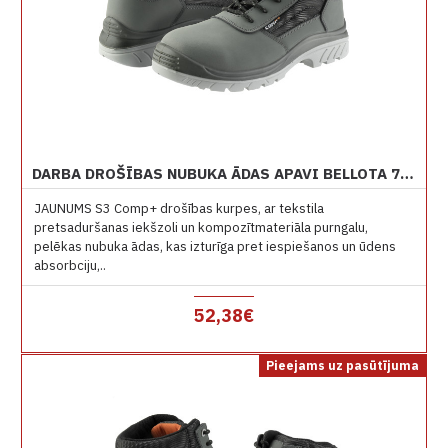
DARBA DROŠĪBAS NUBUKA ĀDAS APAVI BELLOTA 72308GJ S3
JAUNUMS S3 Comp+ drošības kurpes, ar tekstila
pretsaduršanas iekšzoli un kompozītmateriāla purngalu,
pelēkas nubuka ādas, kas izturīga pret iespiešanos un ūdens
absorbciju,..
52,38€
Pieejams uz pasūtījuma