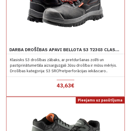
DARBA DROŠĪBAS APAVI BELLOTA S3 72303 CLASSIC PASTIPRINĀTS PURNGALS
Klasisks S3 drošības zābaks, ar pretduršanas zolīti un
pastiprinātumetāla aizsarguzgali Jūsu drošība ir mūsu mērķis.
Drošības kategorija: S3 SRCPretperforācijas iek&scaro..
43,63€
Pieejams uz pasūtījuma