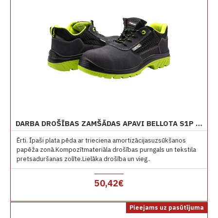
DARBA DROŠĪBAS ZAMŠĀDAS APAVI BELLOTA S1P 72310 NON METAL
Ērti. Īpaši plata pēda ar trieciena amortizācijasuzsūkšanos
papēža zonā.Kompozītmateriāla drošības purngals un tekstila
pretsaduršanas zolīte.Lielāka drošība un vieg..
50,42€
Pieejams uz pasūtījuma