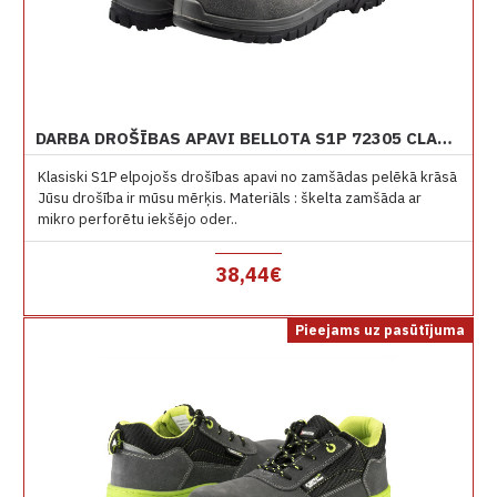
DARBA DROŠĪBAS APAVI BELLOTA S1P 72305 CLASSIC ZAMŠĀDAS
Klasiski S1P elpojošs drošības apavi no zamšādas pelēkā krāsā
Jūsu drošība ir mūsu mērķis. Materiāls : škelta zamšāda ar
mikro perforētu iekšējo oder..
38,44€
Pieejams uz pasūtījuma