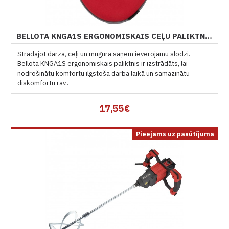
BELLOTA KNGA1S ERGONOMISKAIS CEĻU PALIKTNIS AR MEMORY FOAM SARKANS
Strādājot dārzā, ceļi un mugura saņem ievērojamu slodzi.
Bellota KNGA1S ergonomiskais paliktnis ir izstrādāts, lai
nodrošinātu komfortu ilgstoša darba laikā un samazinātu
diskomfortu rav..
17,55€
Pieejams uz pasūtījuma