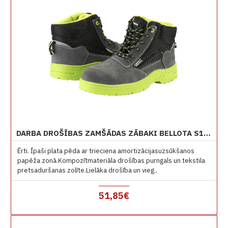
DARBA DROŠĪBAS ZAMŠĀDAS ZĀBAKI BELLOTA S1P 72309 NON METAL
Ērti. Īpaši plata pēda ar trieciena amortizācijasuzsūkšanos
papēža zonā.Kompozītmateriāla drošības purngals un tekstila
pretsaduršanas zolīte.Lielāka drošība un vieg..
51,85€