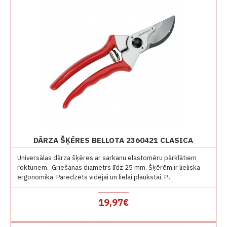
DĀRZA ŠĶĒRES BELLOTA 2360421 CLASICA
Universālas dārza šķēres ar sarkanu elastomēru pārklātiem
rokturiem. Griešanas diametrs līdz 25 mm. Šķērēm ir lieliska
ergonomika. Paredzēts vidējai un lielai plaukstai. P..
19,97€