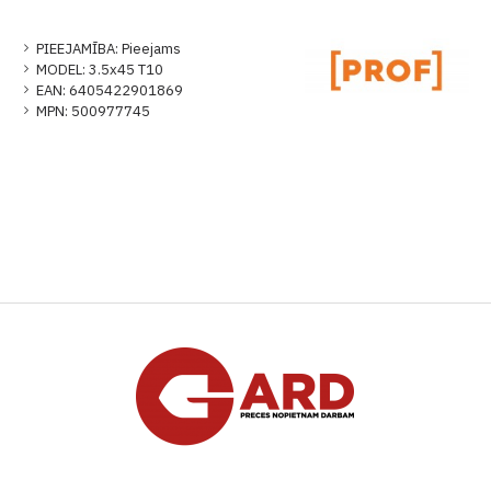
PIEEJAMĪBA:
Pieejams
MODEL:
3.5x45 T10
EAN:
6405422901869
MPN:
500977745