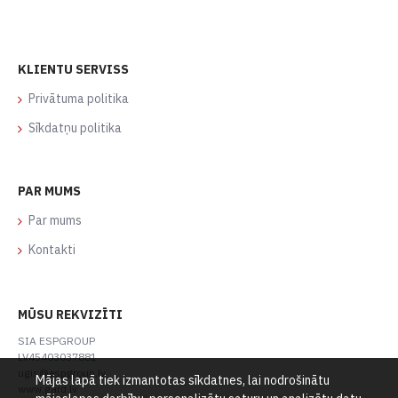
KLIENTU SERVISS
Privātuma politika
Sīkdatņu politika
PAR MUMS
Par mums
Kontakti
MŪSU REKVIZĪTI
SIA ESPGROUP
LV45403037881
ugis@espgroup.lv
Mājas lapā tiek izmantotas sīkdatnes, lai nodrošinātu
www.gard.lv