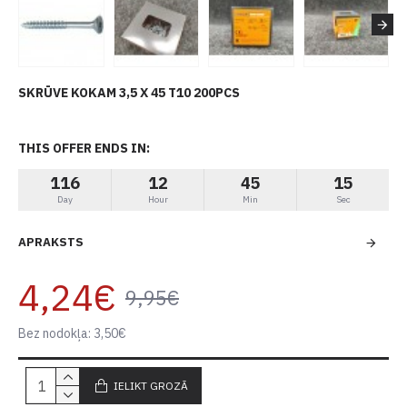
SKRŪVE KOKAM 3,5 X 45 T10 200PCS
THIS OFFER ENDS IN:
116
12
45
15
Day
Hour
Min
Sec
APRAKSTS
4,24€
9,95€
Bez nodokļa: 3,50€
IELIKT GROZĀ