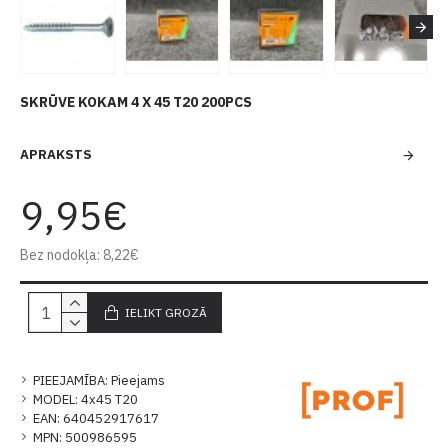
SKRŪVE KOKAM 4 X 45 T20 200PCS
APRAKSTS
9,95€
Bez nodokļa: 8,22€
IELIKT GROZĀ
PIEEJAMĪBA:
Pieejams
MODEL:
4x45 T20
EAN:
640452917617
MPN:
500986595