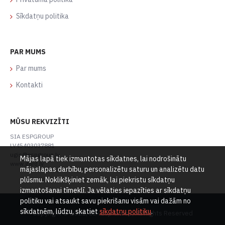
Sīkdatņu politika
PAR MUMS
Par mums
Kontakti
MŪSU REKVIZĪTI
SIA ESPGROUP
LV45403037881
ugis@espgroup.lv
Mājas lapā tiek izmantotas sīkdatnes, lai nodrošinātu
www.gard.lv
mājaslapas darbību, personalizētu saturu un analizētu datu
plūsmu. Noklikšķiniet zemāk, lai piekristu sīkdatņu
izmantošanai tīmeklī. Ja vēlaties iepazīties ar sīkdatņu
politiku vai atsaukt savu piekrišanu visām vai dažām no
sīkdatnēm, lūdzu, skatiet
sīkdatņu politiku
.
Copyright © 2021, SIA Esp Group, All Rights Reserved