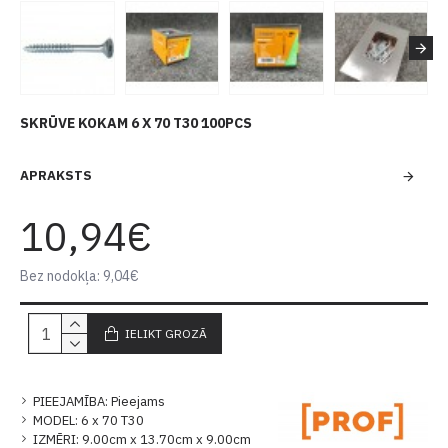
SKRŪVE KOKAM 6 X 70 T30 100PCS
APRAKSTS
10,94€
Bez nodokļa: 9,04€
IELIKT GROZĀ
PIEEJAMĪBA:
Pieejams
MODEL:
6 x 70 T30
IZMĒRI:
9.00cm x 13.70cm x 9.00cm