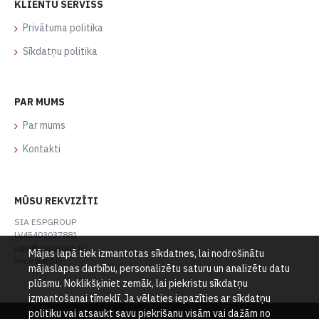
KLIENTU SERVISS
Privātuma politika
Sīkdatņu politika
PAR MUMS
Par mums
Kontakti
MŪSU REKVIZĪTI
SIA ESPGROUP
LV45403037881
ugis@espgroup.lv
Mājas lapā tiek izmantotas sīkdatnes, lai nodrošinātu
www.gard.lv
mājaslapas darbību, personalizētu saturu un analizētu datu
plūsmu. Noklikšķiniet zemāk, lai piekristu sīkdatņu
izmantošanai tīmeklī. Ja vēlaties iepazīties ar sīkdatņu
politiku vai atsaukt savu piekrišanu visām vai dažām no