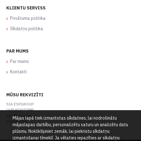
KLIENTU SERVISS
Privātuma politika
Sīkdatņu politika
PAR MUMS
Par mums
Kontakti
MŪSU REKVIZĪTI
SIA ESPGROUP
LV45403037881
ugis@espgroup.lv
Mājas lapā tiek izmantotas sīkdatnes, lai nodrošinātu
www.gard.lv
mājaslapas darbību, personalizētu saturu un analizētu datu
plūsmu. Noklikšķiniet zemāk, lai piekristu sīkdatņu
izmantošanai tīmeklī. Ja vēlaties iepazīties ar sīkdatņu