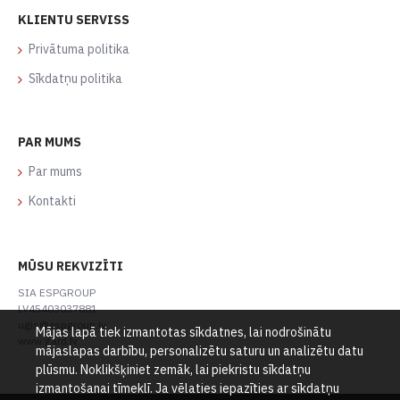
KLIENTU SERVISS
Privātuma politika
Sīkdatņu politika
PAR MUMS
Par mums
Kontakti
MŪSU REKVIZĪTI
SIA ESPGROUP
LV45403037881
ugis@espgroup.lv
Mājas lapā tiek izmantotas sīkdatnes, lai nodrošinātu
www.gard.lv
mājaslapas darbību, personalizētu saturu un analizētu datu
plūsmu. Noklikšķiniet zemāk, lai piekristu sīkdatņu
izmantošanai tīmeklī. Ja vēlaties iepazīties ar sīkdatņu