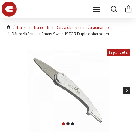
Dārza instrumenti
Dārza šķēru un nažu asināmie
Dārza šķēru asināmais Swiss ISTOR Duplex sharpener
Izpārdots