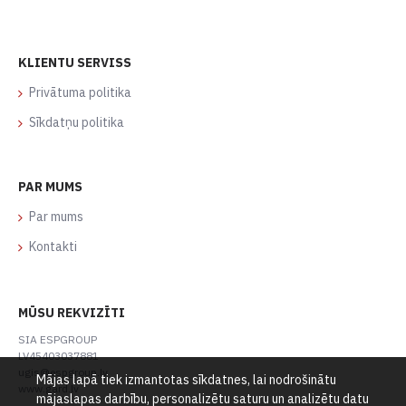
KLIENTU SERVISS
Privātuma politika
Sīkdatņu politika
PAR MUMS
Par mums
Kontakti
MŪSU REKVIZĪTI
SIA ESPGROUP
LV45403037881
ugis@espgroup.lv
Mājas lapā tiek izmantotas sīkdatnes, lai nodrošinātu
www.gard.lv
mājaslapas darbību, personalizētu saturu un analizētu datu