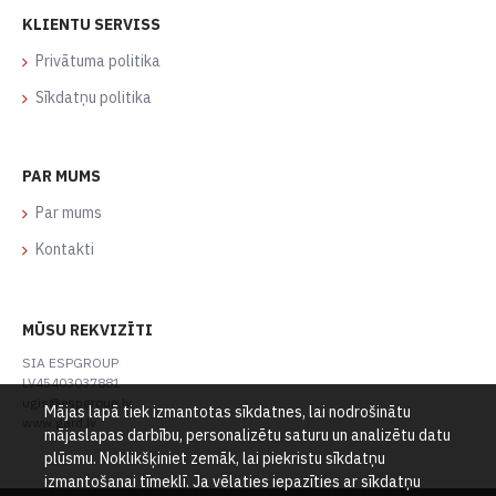
KLIENTU SERVISS
Privātuma politika
Sīkdatņu politika
PAR MUMS
Par mums
Kontakti
MŪSU REKVIZĪTI
SIA ESPGROUP
LV45403037881
ugis@espgroup.lv
Mājas lapā tiek izmantotas sīkdatnes, lai nodrošinātu
www.gard.lv
mājaslapas darbību, personalizētu saturu un analizētu datu
plūsmu. Noklikšķiniet zemāk, lai piekristu sīkdatņu
izmantošanai tīmeklī. Ja vēlaties iepazīties ar sīkdatņu