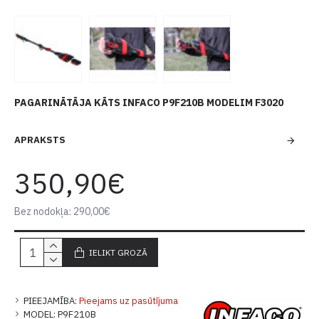
PAGARINĀTĀJA KĀTS INFACO P9F210B MODELIM F3020
APRAKSTS
350,90€
Bez nodokļa: 290,00€
IELIKT GROZĀ
PIEEJAMĪBA:
Pieejams uz pasūtījuma
MODEL:
P9F210B