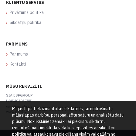
KLIENTU SERVISS
Privātuma politika
Sīkdatņu politika
PAR MUMS
Par mums
Kontakti
MŪSU REKVIZĪTI
SIA ESPGROUP
LV45403037881
ugis@espgroup.lv
Mājas lapā tiek izmantotas sīkdatnes, lai nodrošinātu
www.gard.lv
mājaslapas darbību, personalizētu saturu un analizētu datu
plūsmu. Noklikšķiniet zemāk, lai piekristu sīkdatņu
izmantošanai tīmeklī. Ja vēlaties iepazīties ar sīkdatņu
politiku vai atsaukt savu piekrišanu visām vai dažām no