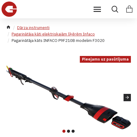
Dārza instrumenti
Pagarinātāja kāti elektriskajām šķērēm Infaco
Pagarinātāja kāts INFACO P9F210B modelim F3020
Pieejams uz pasūtījuma