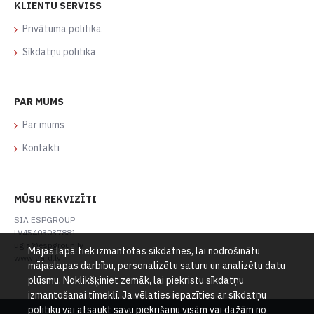
KLIENTU SERVISS
Privātuma politika
Sīkdatņu politika
PAR MUMS
Par mums
Kontakti
MŪSU REKVIZĪTI
SIA ESPGROUP
LV45403037881
ugis@espgroup.lv
Mājas lapā tiek izmantotas sīkdatnes, lai nodrošinātu
www.gard.lv
mājaslapas darbību, personalizētu saturu un analizētu datu
plūsmu. Noklikšķiniet zemāk, lai piekristu sīkdatņu
izmantošanai tīmeklī. Ja vēlaties iepazīties ar sīkdatņu
politiku vai atsaukt savu piekrišanu visām vai dažām no