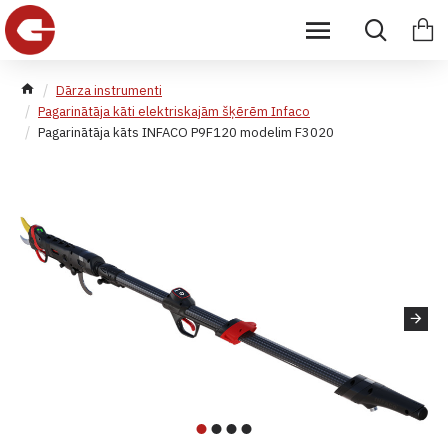
Dārza instrumenti
Pagarinātāja kāti elektriskajām šķērēm Infaco
Pagarinātāja kāts INFACO P9F120 modelim F3020