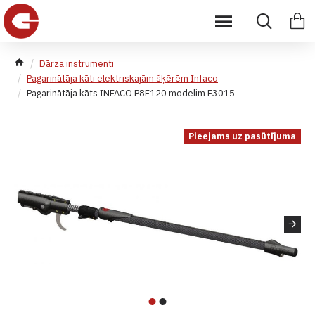
Dārza instrumenti
Pagarinātāja kāti elektriskajām šķērēm Infaco
Pagarinātāja kāts INFACO P8F120 modelim F3015
Pieejams uz pasūtījuma