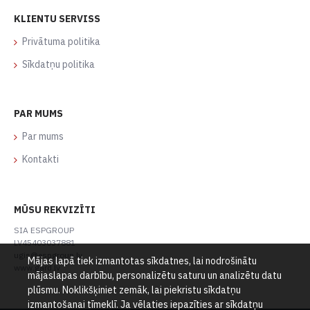
KLIENTU SERVISS
Privātuma politika
Sīkdatņu politika
PAR MUMS
Par mums
Kontakti
MŪSU REKVIZĪTI
SIA ESPGROUP
LV45403037881
ugis@espgroup.lv
Mājas lapā tiek izmantotas sīkdatnes, lai nodrošinātu
www.gard.lv
mājaslapas darbību, personalizētu saturu un analizētu datu
plūsmu. Noklikšķiniet zemāk, lai piekristu sīkdatņu
izmantošanai tīmeklī. Ja vēlaties iepazīties ar sīkdatņu