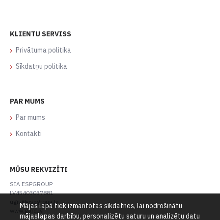
KLIENTU SERVISS
Privātuma politika
Sīkdatņu politika
PAR MUMS
Par mums
Kontakti
MŪSU REKVIZĪTI
SIA ESPGROUP
LV45403037881
ugis@espgroup.lv
Mājas lapā tiek izmantotas sīkdatnes, lai nodrošinātu
www.gard.lv
mājaslapas darbību, personalizētu saturu un analizētu datu