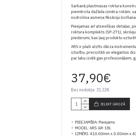
Sarkanā plastmasas roktura konstru
piemērota dažāda izmēra rokām, s
nodrošina asmeņa fiksāciju locīšana
Pieejamas arī atsevišķas detaļas, 
roktura komplekts (SP‑271), skrūvju 
piederumi, kas ļauj produktu uzturēt
ARS ir plaši atzīts dārza instrument
izturību, precizitāti un elegantus di
par labu izvēli gan profesionāļiem, 
37,90€
Bez nodokļa: 31,32€
IELIKT GROZĀ
PIEEJAMĪBA:
Pieejams
MODEL:
ARS GR-18L
IZMĒRI:
410.00mm x 0.00mm x 