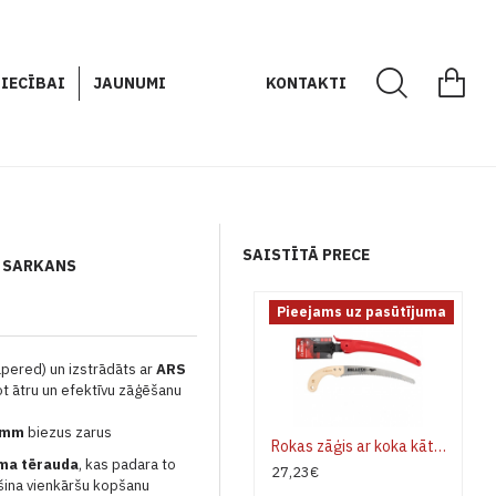
IECĪBAI
JAUNUMI
KONTAKTI
SAISTĪTĀ PRECE
S SARKANS
Pieejams uz pasūtījuma
apered) un izstrādāts ar
ARS
ot ātru un efektīvu zāģēšanu
 mm
biezus zarus
Rokas zāģis ar koka kātu un futlāri BELLOTA 454MC13 Gepards
oma tērauda
, kas padara to
27,23€
ošina vienkāršu kopšanu