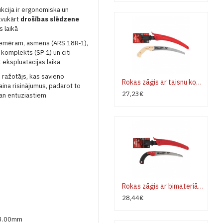
kcija ir ergonomiska un
avukārt
drošības slēdzene
s laikā
piemēram, asmens (ARS 18R‑1),
komplekts (SP‑1) un citi
 ekspluatācijas laikā
u ražotājs, kas savieno
Rokas zāģis ar taisnu koka kātu un futlāri BELLOTA 454MR13 Gepards
zaina risinājumus, padarot to
27,23€
gan entuziastiem
Rokas zāģis ar bimateriāla kātu un futlāri BELLOTA 454BIMC13 Gepards
28,44€
43.00mm