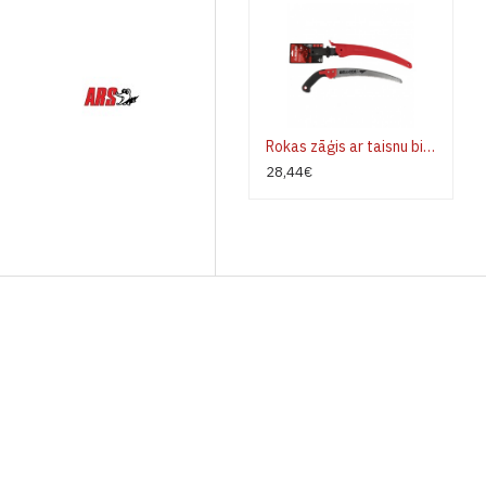
Rokas zāģis ar taisnu bimateriāla kātu un futlāri BELLOTA 454BIMR13 Gepards
28,44€