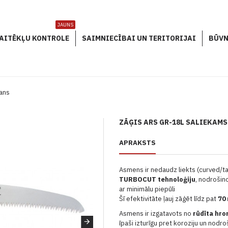
JAUNS
AITĒKĻU KONTROLE
SAIMNIECĪBAI UN TERITORIJAI
BŪVN
ans
ZĀĢIS ARS GR-18L SALIEKAM
APRAKSTS
Asmens ir nedaudz liekts (curved/t
TURBOCUT tehnoloģiju
, nodrošin
ar minimālu piepūli
Šī efektivitāte ļauj zāģēt līdz pat
70
Asmens ir izgatavots no
rūdīta hr
īpaši izturīgu pret koroziju un nodr