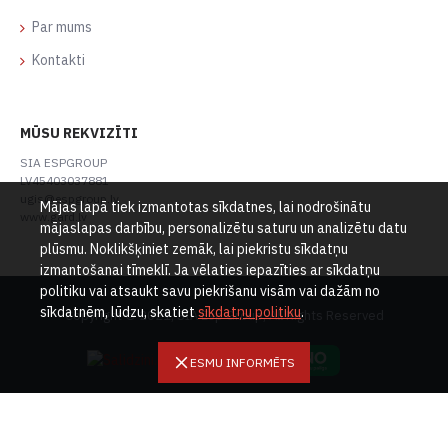
Par mums
Kontakti
MŪSU REKVIZĪTI
SIA ESPGROUP
LV45403037881
ugis@espgroup.lv
Mājas lapā tiek izmantotas sīkdatnes, lai nodrošinātu
www.gard.lv
mājaslapas darbību, personalizētu saturu un analizētu datu
plūsmu. Noklikšķiniet zemāk, lai piekristu sīkdatņu
izmantošanai tīmeklī. Ja vēlaties iepazīties ar sīkdatņu
politiku vai atsaukt savu piekrišanu visām vai dažām no
sīkdatnēm, lūdzu, skatiet
sīkdatņu politiku
.
Copyright © 2021, SIA Esp Group, All Rights Reserved
ESMU INFORMĒTS