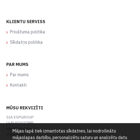
KLIENTU SERVISS
Privātuma politika
Sīkdatņu politika
PAR MUMS
Par mums
Kontakti
MŪSU REKVIZĪTI
SIA ESPGROUP
LV45403037881
ugis@espgroup.lv
Mājas lapā tiek izmantotas sīkdatnes, lai nodrošinātu
www.gard.lv
mājaslapas darbību, personalizētu saturu un analizētu datu