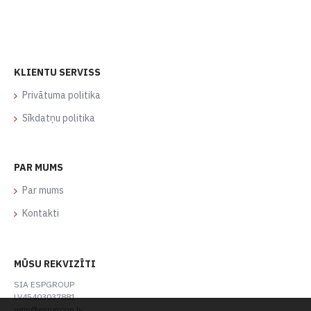
KLIENTU SERVISS
Privātuma politika
Sīkdatņu politika
PAR MUMS
Par mums
Kontakti
MŪSU REKVIZĪTI
SIA ESPGROUP
LV45403037881
ugis@espgroup.lv