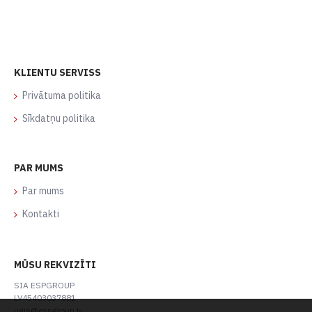
KLIENTU SERVISS
Privātuma politika
Sīkdatņu politika
PAR MUMS
Par mums
Kontakti
MŪSU REKVIZĪTI
SIA ESPGROUP
LV45403037881
ugis@espgroup.lv