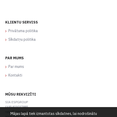
KLIENTU SERVISS
Privātuma politika
Sīkdatņu politika
PAR MUMS
Par mums
Kontakti
MŪSU REKVIZĪTI
SIA ESPGROUP
LV45403037881
ugis@espgroup.lv
Mājas lapā tiek izmantotas sīkdatnes, lai nodrošinātu
www.gard.lv