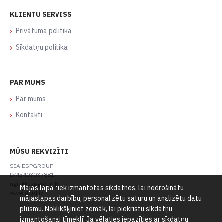
KLIENTU SERVISS
Privātuma politika
Sīkdatņu politika
PAR MUMS
Par mums
Kontakti
MŪSU REKVIZĪTI
SIA ESPGROUP
LV45403037881
ugis@espgroup.lv
Mājas lapā tiek izmantotas sīkdatnes, lai nodrošinātu
www.gard.lv
mājaslapas darbību, personalizētu saturu un analizētu datu
plūsmu. Noklikšķiniet zemāk, lai piekristu sīkdatņu
izmantošanai tīmeklī. Ja vēlaties iepazīties ar sīkdatņu