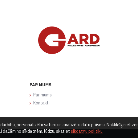
PAR MUMS
Par mums
Kontakti
arbību, personalizētu saturu un analizētu datu plūsmu. Noklikšķiniet zemā
vai dažām no sīkdatnēm, lūdzu, skatiet
sīkdatņu politiku
.