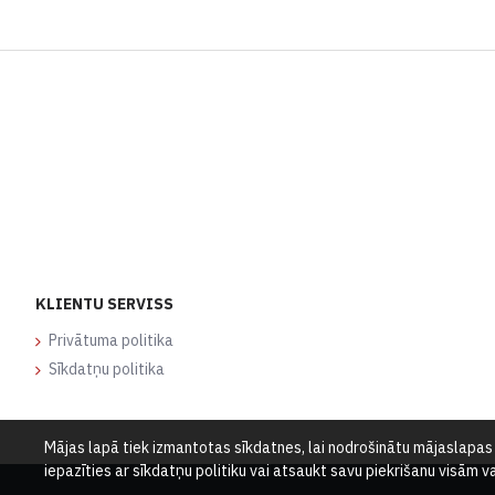
KLIENTU SERVISS
Privātuma politika
Sīkdatņu politika
Mājas lapā tiek izmantotas sīkdatnes, lai nodrošinātu mājaslapas d
iepazīties ar sīkdatņu politiku vai atsaukt savu piekrišanu visām 