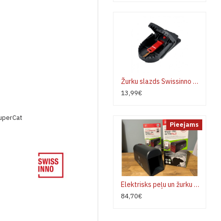
Žurku slazds Swissinno SuperCat Pro
13,99€
SuperCat
Pieejams
Elektrisks peļu un žurku slazds Swissinno
84,70€