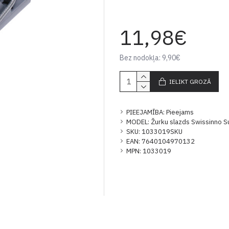
11,98€
Bez nodokļa: 9,90€
IELIKT GROZĀ
PIEEJAMĪBA:
Pieejams
MODEL:
Žurku slazds Swissinno 
SKU:
1033019SKU
EAN:
7640104970132
MPN:
1033019