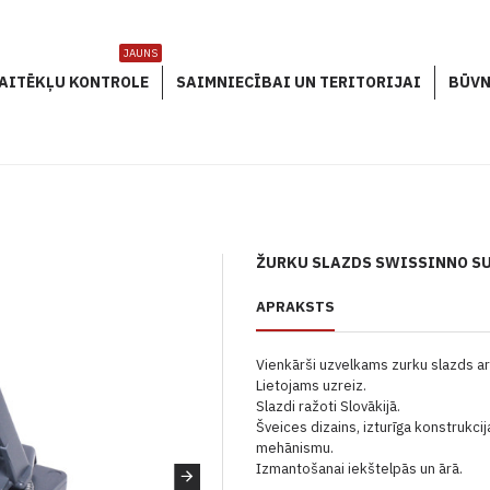
JAUNS
AITĒKĻU KONTROLE
SAIMNIECĪBAI UN TERITORIJAI
BŪVN
ŽURKU SLAZDS SWISSINNO S
APRAKSTS
Vienkārši uzvelkams zurku slazds a
Lietojams uzreiz.
Slazdi ražoti Slovākijā.
Šveices dizains, izturīga konstrukci
mehānismu.
Izmantošanai iekštelpās un ārā.