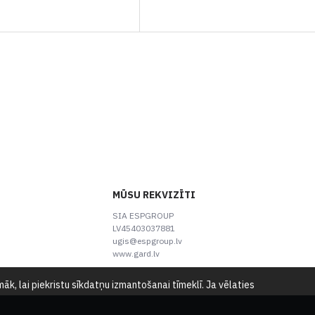
MŪSU REKVIZĪTI
SIA ESPGROUP
LV45403037881
ugis@espgroup.lv
www.gard.lv
k, lai piekristu sīkdatņu izmantošanai tīmeklī. Ja vēlaties