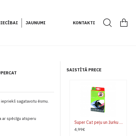
IECĪBAI
JAUNUMI
KONTAKTI
SAISTĪTĀ PRECE
UPERCAT
r iepriekš sagatavotu ēsmu.
ja ar spēcīgu atsperu
Super Cat peļu un žurku slazda papildus ēsma
4,99€