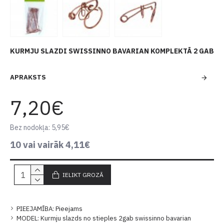
KURMJU SLAZDI SWISSINNO BAVARIAN KOMPLEKTĀ 2 GAB
APRAKSTS
7,20€
Bez nodokļa: 5,95€
10 vai vairāk 4,11€
IELIKT GROZĀ
PIEEJAMĪBA:
Pieejams
MODEL:
Kurmju slazds no stieples 2gab swissinno bavarian