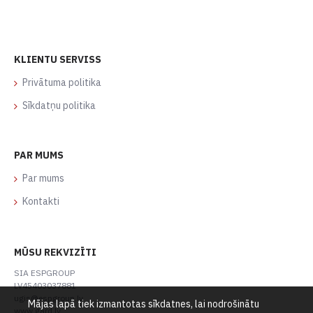
KLIENTU SERVISS
Privātuma politika
Sīkdatņu politika
PAR MUMS
Par mums
Kontakti
MŪSU REKVIZĪTI
SIA ESPGROUP
LV45403037881
ugis@espgroup.lv
Mājas lapā tiek izmantotas sīkdatnes, lai nodrošinātu
www.gard.lv