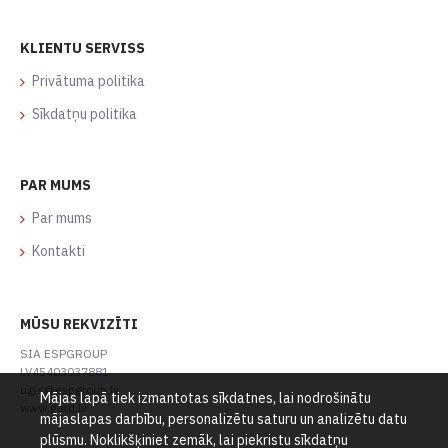
KLIENTU SERVISS
Privātuma politika
Sīkdatņu politika
PAR MUMS
Par mums
Kontakti
MŪSU REKVIZĪTI
SIA ESPGROUP
LV45403037881
ugis@espgroup.lv
Mājas lapā tiek izmantotas sīkdatnes, lai nodrošinātu
www.gard.lv
mājaslapas darbību, personalizētu saturu un analizētu datu
plūsmu. Noklikšķiniet zemāk, lai piekristu sīkdatņu