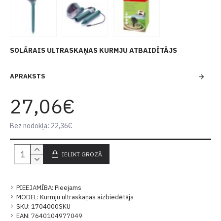
SOLĀRAIS ULTRASKAŅAS KURMJU ATBAIDĪTĀJS
APRAKSTS
27,06€
Bez nodokļa: 22,36€
IELIKT GROZĀ
PIEEJAMĪBA:
Pieejams
MODEL:
Kurmju ultraskaņas aizbiedētājs
SKU:
1704000SKU
EAN:
7640104977049