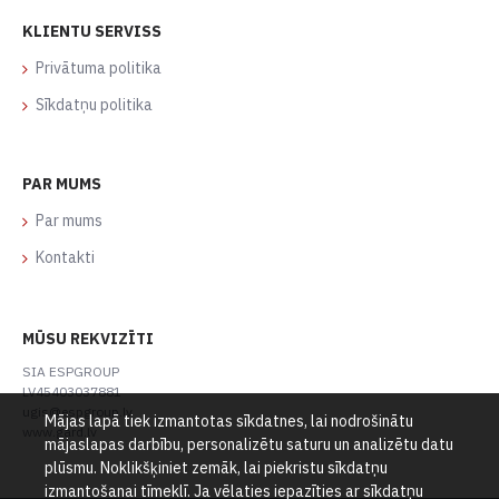
KLIENTU SERVISS
Privātuma politika
Sīkdatņu politika
PAR MUMS
Par mums
Kontakti
MŪSU REKVIZĪTI
SIA ESPGROUP
LV45403037881
ugis@espgroup.lv
Mājas lapā tiek izmantotas sīkdatnes, lai nodrošinātu
www.gard.lv
mājaslapas darbību, personalizētu saturu un analizētu datu
plūsmu. Noklikšķiniet zemāk, lai piekristu sīkdatņu
izmantošanai tīmeklī. Ja vēlaties iepazīties ar sīkdatņu