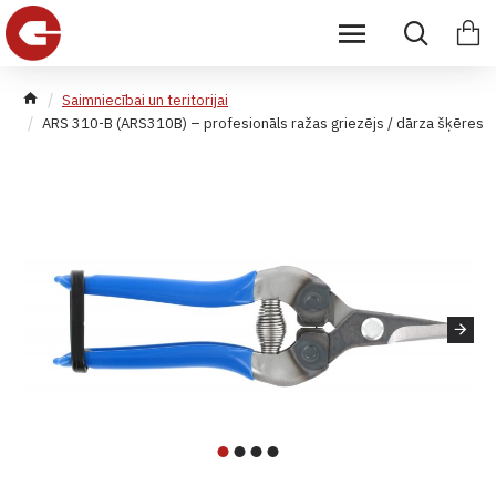
Saimniecībai un teritorijai
ARS 310-B (ARS310B) – profesionāls ražas griezējs / dārza šķēres