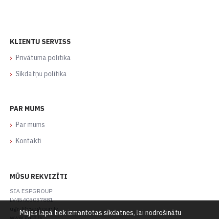
KLIENTU SERVISS
Privātuma politika
Sīkdatņu politika
PAR MUMS
Par mums
Kontakti
MŪSU REKVIZĪTI
SIA ESPGROUP
LV45403037881
ugis@espgroup.lv
Mājas lapā tiek izmantotas sīkdatnes, lai nodrošinātu
www.gard.lv