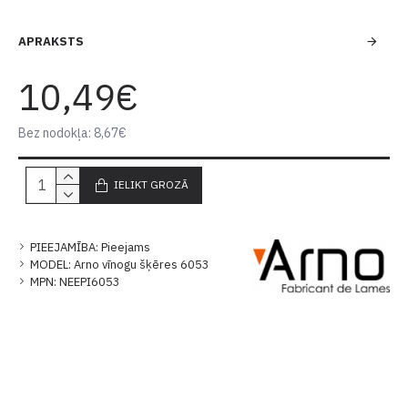
APRAKSTS
10,49€
Bez nodokļa: 8,67€
IELIKT GROZĀ
PIEEJAMĪBA:
Pieejams
MODEL:
Arno vīnogu šķēres 6053
MPN:
NEEPI6053