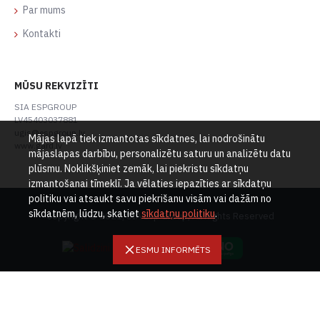
Par mums
Kontakti
MŪSU REKVIZĪTI
SIA ESPGROUP
LV45403037881
ugis@espgroup.lv
Mājas lapā tiek izmantotas sīkdatnes, lai nodrošinātu
www.gard.lv
mājaslapas darbību, personalizētu saturu un analizētu datu
plūsmu. Noklikšķiniet zemāk, lai piekristu sīkdatņu
izmantošanai tīmeklī. Ja vēlaties iepazīties ar sīkdatņu
politiku vai atsaukt savu piekrišanu visām vai dažām no
sīkdatnēm, lūdzu, skatiet
sīkdatņu politiku
.
Copyright © 2021, SIA Esp Group, All Rights Reserved
ESMU INFORMĒTS