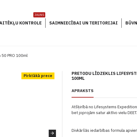
JAUNS
AITĒKĻU KONTROLE
SAIMNIECĪBAI UN TERITORIJAI
BŪVN
on 50 PRO 100ml
PRETODU LĪDZEKLIS LIFESYST
Pirktākā prece
100ML
APRAKSTS
Atšķirībā no Lifesystems Expedition 
bet joprojām satur aktīvo vielu DEET
Divkāršās iedarbības formula apvie