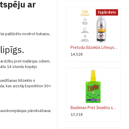
tspēju ar
Izpārdots
 lai palīdzētu novērst kukaiņu,
lipīgs.
Pretodu līdzeklis Lifesystems Expedition Sensitive 100 ml
14,52€
ardzību pret malārijas odiem,
šinātu 14 stundu kopējo
idīšanas līdzeklis ir
la, kas aizstāj Expedition 50+
Bushman Pret Insektu smidzināmais, satur Deet 40 % Spray 90 ml
a aviokompānijas pārnēsāšanai
13,31€