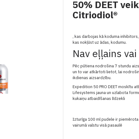
50% DEET veik
Citriodiol®
, kas darbojas kā koduma inhibitors,
kas nokļūst uz ādas, kodumu.
Nav eļļains vai 
Pēc pūtiena nodrošina 7 stundu aizs
un to var atkārtoti lietot, lai nodro
ikdienas aizsardzību.
Expedition 50 PRO DEET moskītu atba
Lifesystems jauna un uzlabota formu
kukaiņu atbaidīšanas līdzekli
Izturīga 100 ml pudele ir piemērot
vairumā valstu visā pasaulē