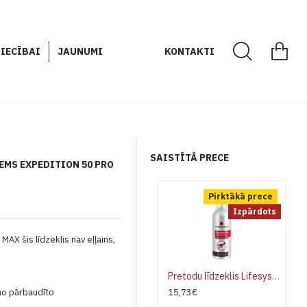
IECĪBAI
JAUNUMI
KONTAKTI
SAISTĪTĀ PRECE
EMS EXPEDITION 50 PRO
Pirktākā prece
Izpārdots
MAX šis līdzeklis nav eļļains,
.
Pretodu līdzeklis Lifesystems Expedition MAX 100ml
no pārbaudīto
15,73€