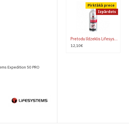
Pirktākā prece
Izpārdots
Pretodu līdzeklis Lifesystems Expedition MAX 50ml
12,10€
stems Expedition 50 PRO