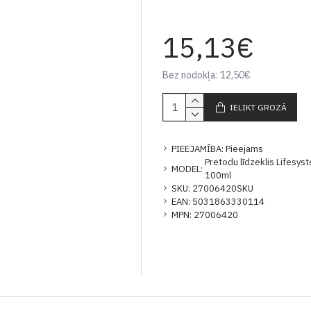
15,13€
Bez nodokļa: 12,50€
IELIKT GROZĀ
PIEEJAMĪBA:
Pieejams
Pretodu līdzeklis Lifesy
MODEL:
100ml
SKU:
27006420SKU
EAN:
5031863330114
MPN:
27006420