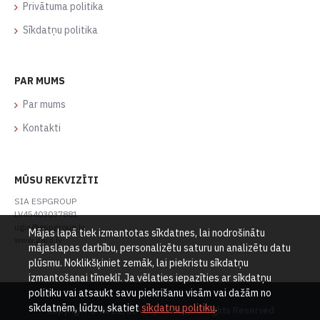
Privātuma politika
Sīkdatņu politika
PAR MUMS
Par mums
Kontakti
MŪSU REKVIZĪTI
SIA ESPGROUP
LV45403037881
ugis@espgroup.lv
Mājas lapā tiek izmantotas sīkdatnes, lai nodrošinātu
www.gard.lv
mājaslapas darbību, personalizētu saturu un analizētu datu
plūsmu. Noklikšķiniet zemāk, lai piekristu sīkdatņu
izmantošanai tīmeklī. Ja vēlaties iepazīties ar sīkdatņu
politiku vai atsaukt savu piekrišanu visām vai dažām no
sīkdatnēm, lūdzu, skatiet
sīkdatņu politiku
.
Copyright © 2021, SIA Esp Group, All Rights Reserved