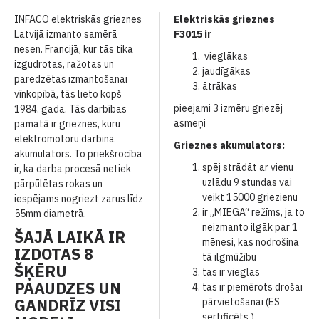
INFACO elektriskās grieznes
Elektriskās grieznes
Latvijā izmanto samērā
F3015 ir
nesen. Francijā, kur tās tika
vieglākas
izgudrotas, ražotas un
jaudīgākas
paredzētas izmantošanai
ātrākas
vīnkopībā, tās lieto kopš
pieejami 3 izmēru griezēj
1984. gada. Tās darbības
asmeņi
pamatā ir grieznes, kuru
elektromotoru darbina
Grieznes akumulators:
akumulators. To priekšrocība
spēj strādāt ar vienu
ir, ka darba procesā netiek
uzlādu 9 stundas vai
pārpūlētas rokas un
veikt 15000 griezienu
iespējams nogriezt zarus līdz
ir „MIEGA“ režīms, ja to
55mm diametrā.
neizmanto ilgāk par 1
ŠAJĀ LAIKĀ IR
mēnesi, kas nodrošina
IZDOTAS 8
tā ilgmūžību
ŠĶĒRU
tas ir vieglas
PAAUDZES UN
tas ir piemērots drošai
GANDRĪZ VISI
pārvietošanai (ES
sertificēts )