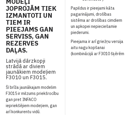
MODEĻI
JOPROJĀM TIEK
Papildus ir pieejami kāta
IZMANTOTI UN
pagarinājumi, drošības
sistēma ar drošības cimdiem
TIEM IR
un apkopei nepieciešamie
PIEEJAMS GAN
piederumi.
SERVISS, GAN
REZERVES
Pieejama ir arī griežņu versija
aitu nagu kopšanai
DAĻAS.
(kombinācijā ar F3010 šķērēm
Latvijā dārzkopji
strādā ar diviem
jaunākiem modeļiem
F3010 un F3015.
Šī brīža jaunākajam modelim
F3015 ir milzums priekšrocību
gan pret INFACO
iepriekšējiem modeļiem, gan
arī konkurentu vidū.