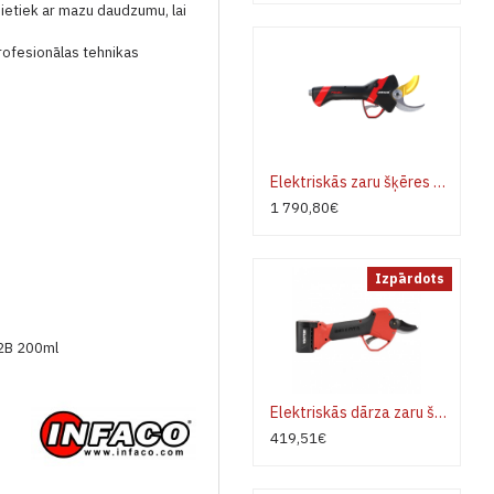
n pietiek ar mazu daudzumu, lai
rofesionālas tehnikas
Elektriskās zaru šķēres INFACO F3020 STANDART - pilns komplekts
1 790,80€
Izpārdots
52B 200ml
Elektriskās dārza zaru šķēres Bellota EPR233P2B
419,51€