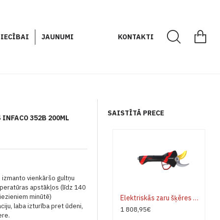
IECĪBAI
JAUNUMI
KONTAKTI
SAISTĪTĀ PRECE
 INFACO 352B 200ML
o izmanto vienkāršo gultņu
peratūras apstākļos (līdz 140
griezieniem minūtē)
Elektriskās zaru šķēres INFACO F3020M MEDIUM - pilns komplekts
ciju, laba izturība pret ūdeni,
1 808,95€
ere
.