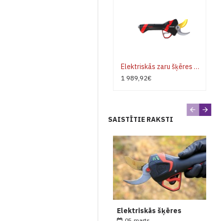
Elektriskās zaru šķēres INFACO F3020 STANDART aitu nagu asmeņiem
1 989,92€
SAISTĪTIE RAKSTI
Elektriskās šķēres
05
marts