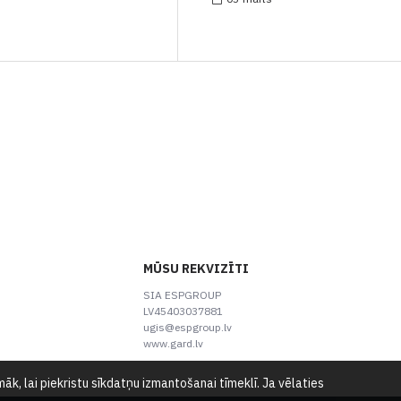
MŪSU REKVIZĪTI
SIA ESPGROUP
LV45403037881
ugis@espgroup.lv
www.gard.lv
k, lai piekristu sīkdatņu izmantošanai tīmeklī. Ja vēlaties