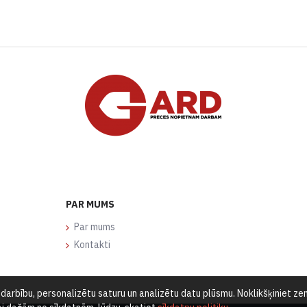
PAR MUMS
Par mums
Kontakti
arbību, personalizētu saturu un analizētu datu plūsmu. Noklikšķiniet zemā