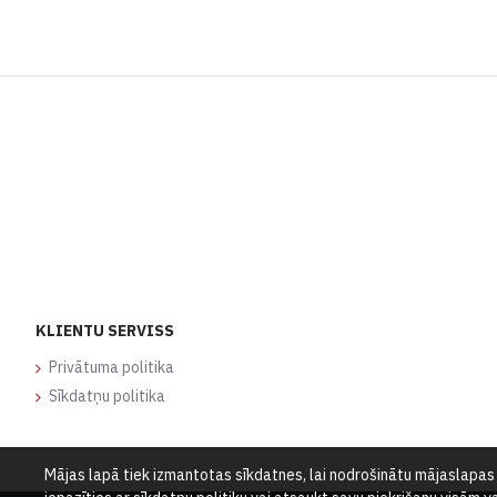
KLIENTU SERVISS
Privātuma politika
Sīkdatņu politika
Mājas lapā tiek izmantotas sīkdatnes, lai nodrošinātu mājaslapas d