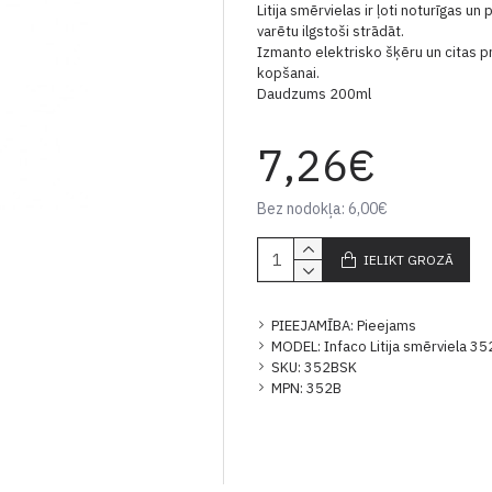
Litija smērvielas ir ļoti noturīgas u
varētu ilgstoši strādāt.
Izmanto elektrisko šķēru un citas p
kopšanai.
Daudzums 200ml
7,26€
Bez nodokļa: 6,00€
IELIKT GROZĀ
PIEEJAMĪBA:
Pieejams
MODEL:
Infaco Litija smērviela 3
SKU:
352BSK
MPN:
352B