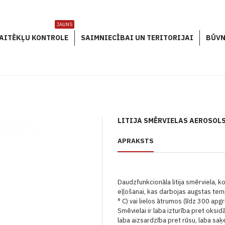
JAUNS
AITĒKĻU KONTROLE
SAIMNIECĪBAI UN TERITORIJAI
BŪVN
LITIJA SMĒRVIELAS AEROSOLS
APRAKSTS
Daudzfunkcionāla litija smērviela, k
eļļošanai, kas darbojas augstas tem
° C) vai lielos ātrumos (līdz 300 ap
Smēvielai ir
laba izturība pret oksidā
laba aizsardzība pret rūsu, laba saķ