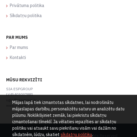
Privātuma politika
Sīkdatņu politika
PAR MUMS
Par mums
Kontakti
MŪSU REKVIZĪTI
SIA ESPGROUP
LV45403037881
ugis@espgroup.lv
Mājas lapā tiek izmantotas sīkdatnes, lai nodrošinātu
www.gard.lv
mājaslapas darbību, personalizētu saturu un analizētu datu
plūsmu. Noklikšķiniet zemāk, lai piekristu sīkdatņu
izmantošanai tīmeklī. Ja vēlaties iepazīties ar sīkdatņu
politiku vai atsaukt savu piekrišanu visām vai dažām no
sīkdatnēm, lūdzu, skatiet
sīkdatņu politiku
.
Copyright © 2021, SIA Esp Group, All Rights Reserved