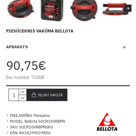
PIESŪCEKNIS VAKŪMA BELLOTA
APRAKSTS
90,75€
Bez nodokļa: 75,00€
IELIKT GROZĀ
PIEEJAMĪBA:
Pieejams
MODEL:
Bellota SUCR100RBPN
SKU:
SUCR100RBPNSKU
EAN:
8414299039856