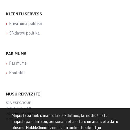
KLIENTU SERVISS
Privātuma politika
Sīkdatņu politika
PAR MUMS
Par mums
Kontakti
MŪSU REKVIZĪTI
SIA ESPGROUP
LV45403037881
ugis@espgroup.lv
Mājas lapā tiek izmantotas sīkdatnes, lai nodrošinātu
www.gard.lv
mājaslapas darbību, personalizētu saturu un analizētu datu
plūsmu. Noklikšķiniet zemāk, lai piekristu sīkdatņu