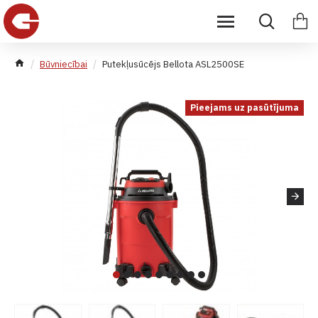
Būvniecībai
Putekļusūcējs Bellota ASL2500SE
Pieejams uz pasūtījuma