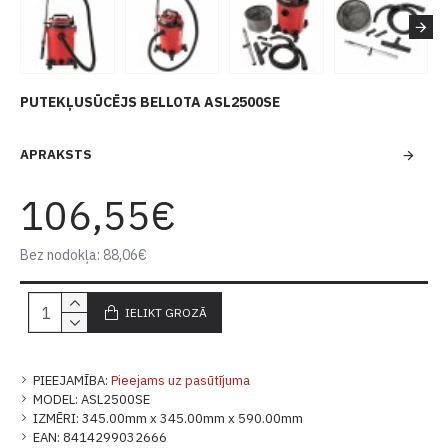
PUTEKĻUSŪCĒJS BELLOTA ASL2500SE
APRAKSTS
106,55€
Bez nodokļa: 88,06€
IELIKT GROZĀ
PIEEJAMĪBA:
Pieejams uz pasūtījuma
MODEL:
ASL2500SE
IZMĒRI:
345.00mm x 345.00mm x 590.00mm
EAN:
8414299032666