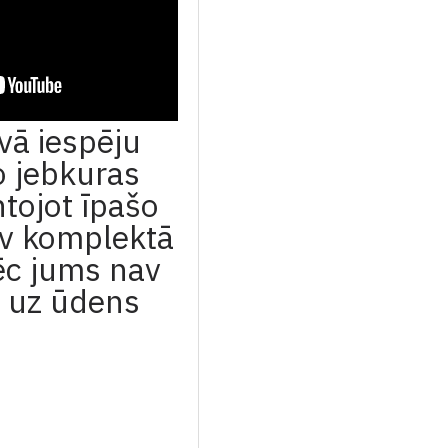
vā iespēju
o jebkuras
ntojot īpašo
v komplektā
ēc jums nav
i uz ūdens