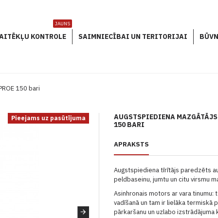
JAUNS
AITĒKĻU KONTROLE
SAIMNIECĪBAI UN TERITORIJAI
BŪVN
PROE 150 bari
AUGSTSPIEDIENA MAZGĀTĀJS 
Pieejams uz pasūtījuma
150 BARI
APRAKSTS
Augstspiediena tīrītājs paredzēts a
peldbaseinu, jumtu un citu virsmu m
Asinhronais motors ar vara tinumu: t
vadīšanā un tam ir lielāka termiskā 
pārkaršanu un uzlabo izstrādājuma k