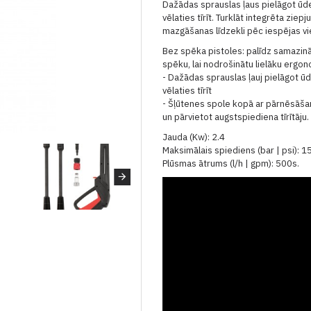
Dažādas sprauslas ļaus pielāgot ūde
vēlaties tīrīt. Turklāt integrēta ziep
mazgāšanas līdzekli pēc iespējas v
Bez spēka pistoles: palīdz samazināt
spēku, lai nodrošinātu lielāku ergo
- Dažādas sprauslas ļauj pielāgot ūd
vēlaties tīrīt
- Šļūtenes spole kopā ar pārnēsāšana
un pārvietot augstspiediena tīrītāju.
Jauda (Kw): 2.4
Maksimālais spiediens (bar | psi): 1
Plūsmas ātrums (l/h | gpm): 500s.