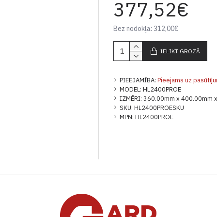
377,52€
Bez nodokļa: 312,00€
IELIKT GROZĀ
PIEEJAMĪBA:
Pieejams uz pasūtīj
MODEL:
HL2400PROE
IZMĒRI:
360.00mm x 400.00mm 
SKU:
HL2400PROESKU
MPN:
HL2400PROE