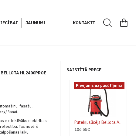
IECĪBAI
JAUNUMI
KONTAKTI
SAISTĪTĀ PRECE
BELLOTA HL2400PROE
Pieejams uz pasūtījuma
utomašīnu, fasāžu ,
azgāšanai.
as ir efektīvāks elektrības
Putekļusūcējs Bellota ASL2500SE
pretestība. Tas novērš
106,55€
alpošanas laiku.