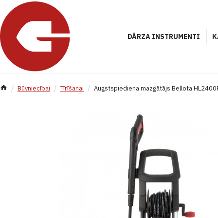
DĀRZA INSTRUMENTI
K
Būvniecībai
Tīrīšanai
Augstspiediena mazgātājs Bellota HL2400