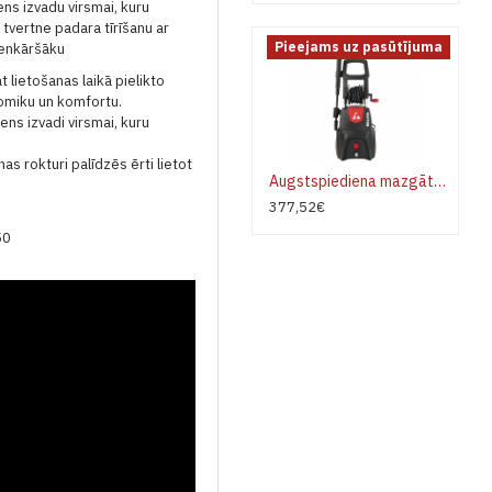
ns izvadu virsmai, kuru
ju tvertne padara tīrīšanu ar
Pieejams uz pasūtījuma
ienkāršāku
 lietošanas laikā pielikto
nomiku un komfortu.
ens izvadi virsmai, kuru
s rokturi palīdzēs ērti lietot
Augstspiediena mazgātājs Bellota HL2400PROE 150 bari
377,52€
50