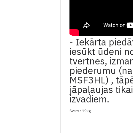
- Iekārta piedā
iesūkt ūdeni n
tvertnes, izma
piederumu (na
MSF3HL) , tāp
jāpaļaujas tika
izvadiem.
Svars : 19kg