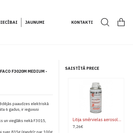
IECĪBAI
JAUNUMI
KONTAKTI
SAISTĪTĀ PRECE
FACO F3020M MEDIUM -
pēdējās paaudzes elektriskā
ta 6 gadus, ir ieguvusi
Litija smērvielas aerosols Infaco 352B 200ml
s un vieglāks nekā F3015,
7,26€
i sver 835g (gandrīz par 100g