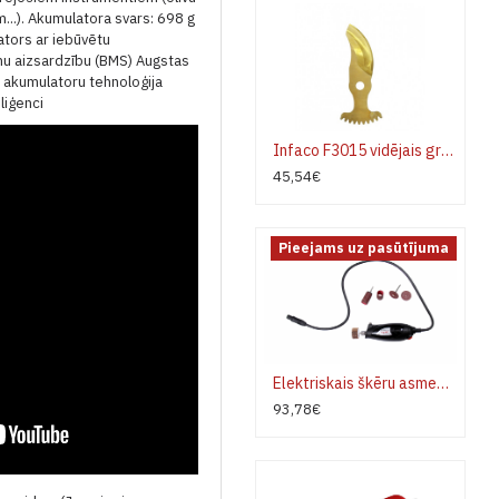
..).
Akumulatora svars: 698 g
tors ar iebūvētu
nu aizsardzību (BMS)
Augstas
kumulatoru tehnoloģija
liģenci
Infaco F3015 vidējais griezējasmens ar titāna pārklājumu
45,54€
Pieejams uz pasūtījuma
Elektriskais škēru asmens asinātājs INFACO A48V3
93,78€