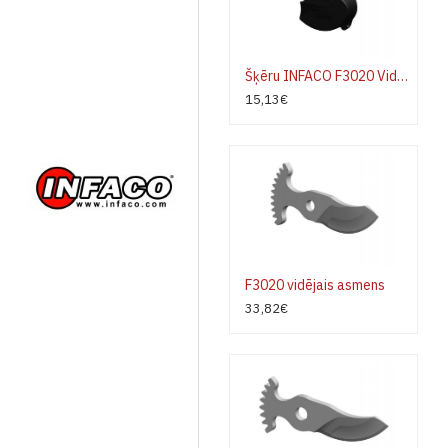
Šķēru INFACO F3020 Vidējā asmeņa jostas turētājs
15,13€
F3020 vidējais asmens
33,82€