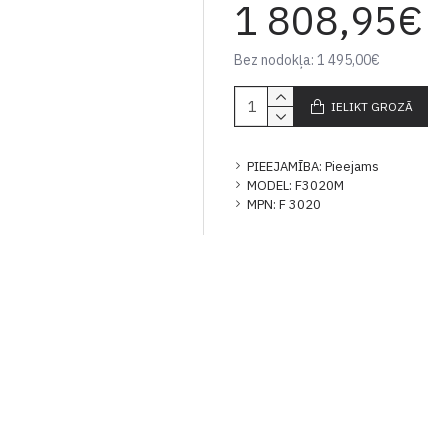
1 808,95€
Bez nodokļa: 1 495,00€
IELIKT GROZĀ
PIEEJAMĪBA:
Pieejams
MODEL:
F3020M
MPN:
F 3020