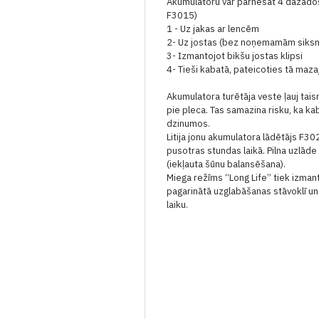
Akumulatoru var pārnēsāt 4 dažādos
F3015)
1 - Uz jakas ar lencēm
2- Uz jostas (bez noņemamām siks
3- Izmantojot bikšu jostas klipsi
4- Tieši kabatā, pateicoties tā ma
Akumulatora turētāja veste ļauj tais
pie pleca.
Tas samazina risku, ka kab
dzinumos.
Litija jonu akumulatora lādētājs F30
pusotras stundas laikā.
Pilna uzlāde
(iekļauta šūnu balansēšana).
Miega režīms “Long Life” tiek izmant
pagarinātā uzglabāšanas stāvoklī u
laiku.