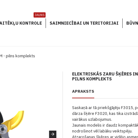
JAUNS
AITĒKĻU KONTROLE
SAIMNIECĪBAI UN TERITORIJAI
BŪVN
 - pilns komplekts
ELEKTRISKĀS ZARU ŠĶĒRES IN
PILNS KOMPLEKTS
APRAKSTS
Saskaņā ar tā priekšgājēju F3015, 
dārza šķēre F3020, kas tika izstrādā
vairākus uzlabojumus.
Jaunais modelis ir daudz kompaktāk
nodrošinot vēl labāku veiktspēju.
Atzarošanas šķēres ar vidējo asmen