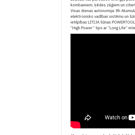
kombainiem, ķēdes zāģiem un citiem.
Visas dienas autonomija: 8h
Akumula
elektronisko vadības sistēmu un šū
ietilpības LITIJA šūnas
POWERTOOL a
“High Power” tips ar “Long Life” inte