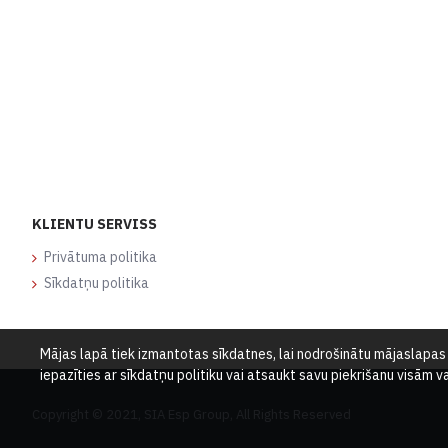
KLIENTU SERVISS
Privātuma politika
Sīkdatņu politika
Mājas lapā tiek izmantotas sīkdatnes, lai nodrošinātu mājaslapas d
iepazīties ar sīkdatņu politiku vai atsaukt savu piekrišanu visām 
Copyright © 2021, SIA Esp Group, All Rights Reserved