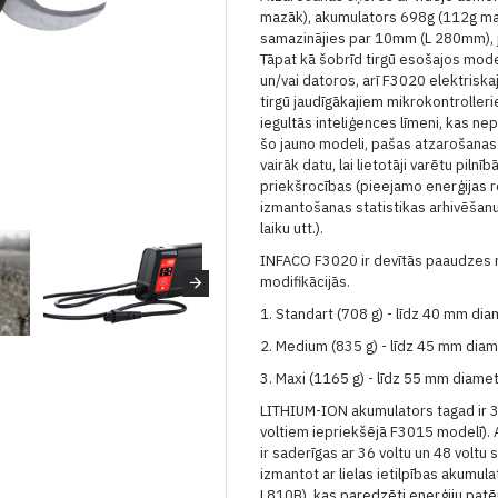
mazāk), akumulators 698g (112g maz
samazinājies par 10mm (L 280mm), j
Tāpat kā šobrīd tirgū esošajos mod
un/vai datoros, arī F3020 elektrisk
tirgū jaudīgākajiem mikrokontroller
iegultās inteliģences līmeni, kas nep
šo jauno modeli, pašas atzarošanas
vairāk datu, lai lietotāji varētu piln
priekšrocības (pieejamo enerģijas r
izmantošanas statistikas arhivēšanu
laiku utt.).
INFACO F3020 ir devītās paaudzes 
modifikācijās.
1. Standart (708 g) - līdz 40 mm di
2. Medium (835 g) - līdz 45 mm dia
3. Maxi (1165 g) - līdz 55 mm diame
LITHIUM-ION akumulators tagad ir 36
voltiem iepriekšējā F3015 modelī).
ir saderīgas ar 36 voltu un 48 voltu
izmantot ar lielas ietilpības akumu
L810B), kas paredzēti enerģiju patē