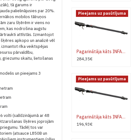
āk), tā garums ir
auda palielinājusies par 20%.
Pieejams uz pasūtījuma
ernākos mobilos tālruņos
ajām zaru šķērēm ir viens no
iem, kas nodrošina augstu
ārtraukti attīstās.
Izmantojot
 šķēres apkopo un analizē vēl
ībā izmantot rīka veiktspējas
Pagarinātāja kāts INFACO P8T120 Teleskopisks modelim F3015
esursu pārvaldību,
, griezumu skaitu, lietošanas
284,35€
modelis un pieejams 3
Pieejams uz pasūtījuma
ametram
metram
tram
 volti (salīdzinājumā ar 48
Pagarinātāja kāts INFACO P8F120 modelim F3015
Atzarošanas šķēres joprojām
196,93€
 spriegumu.
Tādēļ tos var
latoriem (atsauce L850B un
rējošiem instrumentiem (olīvu