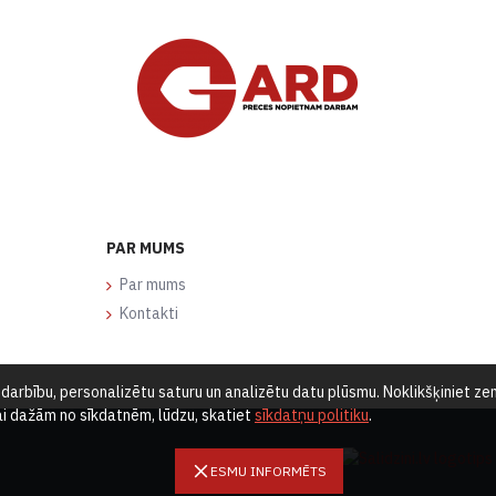
PAR MUMS
Par mums
Kontakti
arbību, personalizētu saturu un analizētu datu plūsmu. Noklikšķiniet zemā
vai dažām no sīkdatnēm, lūdzu, skatiet
sīkdatņu politiku
.
ESMU INFORMĒTS