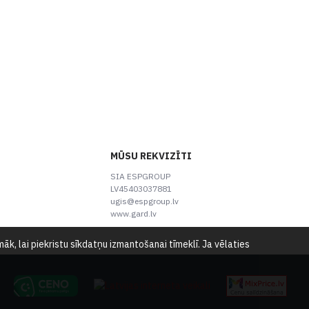
MŪSU REKVIZĪTI
SIA ESPGROUP
LV45403037881
ugis@espgroup.lv
www.gard.lv
k, lai piekristu sīkdatņu izmantošanai tīmeklī. Ja vēlaties