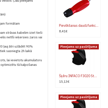
 veidos: (Jau pieejams
nām)
zajam formātam
Pievilkšanas daudzfunkcionālais instruments Infaco 749C
8,41€
nam strāvas kabelim iziet tieši
elis netīši ieķersies zaros vai
20 ļauj ātri uzlādēt 90%
Pieejams uz pasūtījuma
 tiek sasniegta 2h laikā
ots, lai ievietotu akumulatoru
n optimizētu tā kalpošanas
Šķēru INFACO F3020 Standarta asmeņa jostas turētājs
15,13€
Pieejams uz pasūtījuma