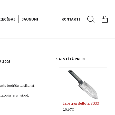
IECĪBAI
JAUNUMI
KONTAKTI
SAISTĪTĀ PRECE
A 3003
ents bedrīšu taisīšanai.
tavošanai un sīpolu
Lāpstiņa Bellota 3000
10,67€