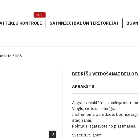
JAUNS
AITĒKĻU KONTROLE
SAIMNIECĪBAI UN TERITORIJAI
BŪVN
Bellota 3003
BEDRĪŠU VEIDOŠANAI BELLOT
APRAKSTS
Augstas kvalitātes alumīnija instrum
Viegls, ciets un izturīgs.
Instruments paredzēts bedrīšu izga
stādīšanai.
Rokturis izgatavots no plastmasas.
Svars: 175 grami