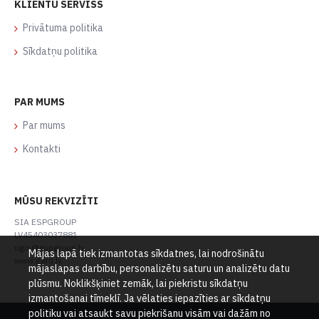
KLIENTU SERVISS
Privātuma politika
Sīkdatņu politika
PAR MUMS
Par mums
Kontakti
MŪSU REKVIZĪTI
SIA ESPGROUP
LV45403037881
ugis@espgroup.lv
Mājas lapā tiek izmantotas sīkdatnes, lai nodrošinātu
www.gard.lv
mājaslapas darbību, personalizētu saturu un analizētu datu
plūsmu. Noklikšķiniet zemāk, lai piekristu sīkdatņu
izmantošanai tīmeklī. Ja vēlaties iepazīties ar sīkdatņu
politiku vai atsaukt savu piekrišanu visām vai dažām no