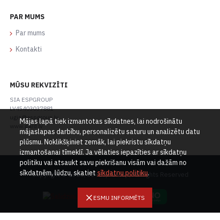
PAR MUMS
Par mums
Kontakti
MŪSU REKVIZĪTI
SIA ESPGROUP
LV45403037881
ugis@espgroup.lv
Mājas lapā tiek izmantotas sīkdatnes, lai nodrošinātu
www.gard.lv
mājaslapas darbību, personalizētu saturu un analizētu datu
plūsmu. Noklikšķiniet zemāk, lai piekristu sīkdatņu
izmantošanai tīmeklī. Ja vēlaties iepazīties ar sīkdatņu
politiku vai atsaukt savu piekrišanu visām vai dažām no
sīkdatnēm, lūdzu, skatiet
sīkdatņu politiku
.
Copyright © 2021, SIA Esp Group, All Rights Reserved
ESMU INFORMĒTS