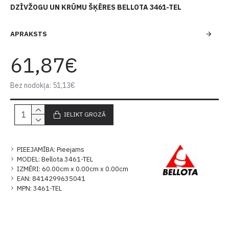
DZĪVŽOGU UN KRŪMU ŠĶĒRES BELLOTA 3461-TEL
APRAKSTS
61,87€
Bez nodokļa: 51,13€
IELIKT GROZĀ
PIEEJAMĪBA:
Pieejams
MODEL:
Bellota 3461-TEL
IZMĒRI:
60.00cm x 0.00cm x 0.00cm
EAN:
8414299635041
MPN:
3461-TEL